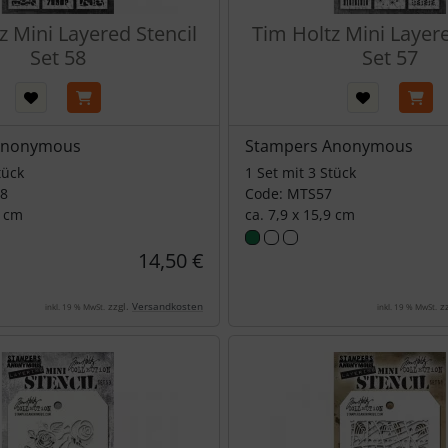
z Mini Layered Stencil
Tim Holtz Mini Layere
Set 58
Set 57
Anonymous
Stampers Anonymous
tück
1 Set mit 3 Stück
58
Code: MTS57
9 cm
ca. 7,9 x 15,9 cm
14,50 €
zzgl.
Versandkosten
zz
inkl. 19 % MwSt.
inkl. 19 % MwSt.