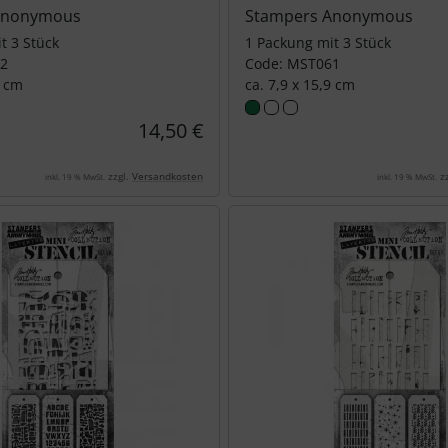
Anonymous
Stampers Anonymous
t 3 Stück
1 Packung mit 3 Stück
62
Code: MST061
9 cm
ca. 7,9 x 15,9 cm
14,50 €
zzgl.
Versandkosten
zz
inkl. 19 % MwSt.
inkl. 19 % MwSt.