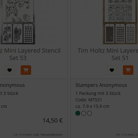
z Mini Layered Stencil
Tim Holtz Mini Layere
Set 53
Set 51
Anonymous
Stampers Anonymous
t 3 Stück
1 Packung mit 3 Stück
Code: MTS51
9 cm
ca. 7,9 x 15,9 cm
14,50 €
zzgl.
Versandkosten
zz
inkl. 19 % MwSt.
inkl. 19 % MwSt.