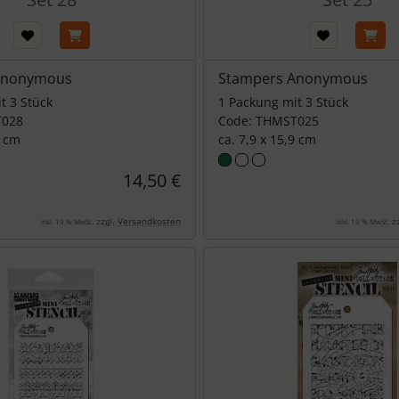
Anonymous
Stampers Anonymous
t 3 Stück
1 Packung mit 3 Stück
T028
Code: THMST025
9 cm
ca. 7,9 x 15,9 cm
14,50 €
zzgl.
Versandkosten
zz
inkl. 19 % MwSt.
inkl. 19 % MwSt.