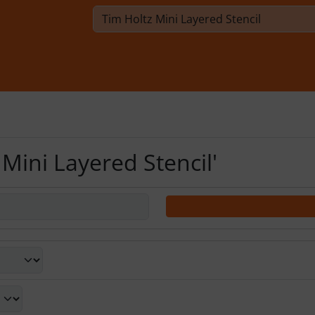
Mini Layered Stencil'
d zwischen einer Box- oder Listenansicht wählen.
nschaften filtern.