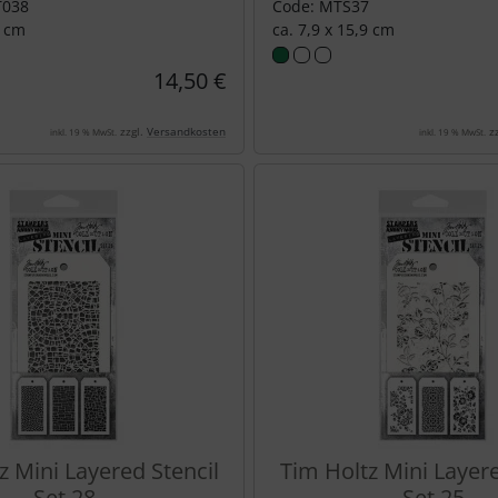
T038
Code: MTS37
9 cm
ca. 7,9 x 15,9 cm
14,50 €
zzgl.
Versandkosten
zz
inkl. 19 % MwSt.
inkl. 19 % MwSt.
z Mini Layered Stencil
Tim Holtz Mini Layere
Set 28
Set 25