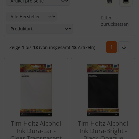
Hier kannst Du die nachfolgenden Artikel nach ihren Eige
Filter
zurücksetzen
1
Zeige
1
bis
18
(von insgesamt
18
Artikeln)
Tim Holtz Alcohol
Tim Holtz Alcohol
Ink Dura-Lar -
Ink Dura-Bright -
Clear Transparent
Black Opaque