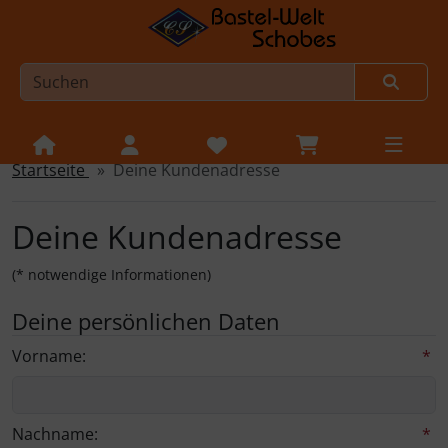
Startseite
Deine Kundenadresse
Sprungnavigation
Springe zur Navigation
Springe zum Inhalt
Deine Kundenadresse
Springe zum Login-Button
(* notwendige Informationen)
Springe zum Button für Einstellungen
Deine persönlichen Daten
Springe zu den allgemeinen Informationen
Vorname:
*
Nachname:
*