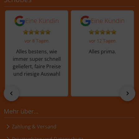
5 von 5 Sternen von einer Kundin vor 
5 von 5 Sternen vo
Eine Kundin
Eine Kundin
vor 8 Tagen
vor 12 Tagen
Alles bestens, wie
Alles prima.
immer super schnell
geliefert, faire Preise
und riesige Auswahl
zurück
vor
Mehr über...
Zahlung & Versand
Privatsphäre und Datenschutz