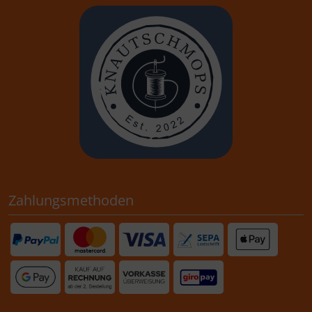
Neu von Stemperia: Zwei
herzerwärmende Kollektionen!
16.01.2026
Family Collection:
Herzliche Papierblöcke und
Verzierungen für Karten, Alben und Journals.
Zahlungsmethoden
Süße, humorvolle und nostalgische Designs, die
deine Liebe zu Familie ausdrücken. Kombiniere
Illustrationen, sanfte Farben und verspielte
Details für Projekte voller Zuneigung und
Erinnerungen.
Baby-Kollektion
Liebevoll für Eltern, Großeltern,