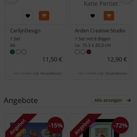
Katie Pertiet
nicht entgehen.
CarlijnDesign
Arden Creative Studio
1 Set
1 Set mit 8 Bögen
A6
ca. 15,3 x 20,3 cm
11,50 €
12,90 €
zzgl.
Versandkosten
zzgl.
Versandkosten
inkl. 19 % MwSt.
inkl. 19 % MwSt.
Jetzt lieferbar 🥳
05.06.2026
Angebote
Alle anzeigen
Die neue Kollektion
„Rest & Relaxation“
von
Elizabeth Craft Designs
ist ab sofort bei uns auf
Es folgt ein Produktslider - navigieren Sie mit der Tab-Tas
Lager. Mit ihren liebevoll gestalteten Motiven
Angebot
Angebot
-15%
-72%
rund um Entspannung, Wohlfühlmomente und
kreative Auszeiten ist sie ein echtes Highlight für