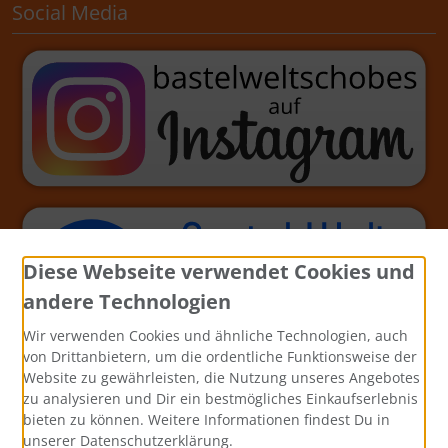
Social Media
Tanten und Onkel. Papierblock und Zubehör für
Babyjournale, Grußkarten und Einladungen –
perfekt für Mädchen und Jungen. Entdecke jetzt
beide Kollektionen und lass deine Kreativität
erblühen!
Diese Webseite verwendet Cookies und
andere Technologien
Wir verwenden Cookies und ähnliche Technologien, auch
von Drittanbietern, um die ordentliche Funktionsweise der
Website zu gewährleisten, die Nutzung unseres Angebotes
zu analysieren und Dir ein bestmögliches Einkaufserlebnis
bieten zu können. Weitere Informationen findest Du in
unserer Datenschutzerklärung.