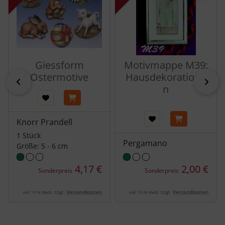
Ihre nächsten Projekte.
Giessform
Motivmappe M39:
Ostermotive
Hausdekoratione
zurück
vor
n
Knorr Prandell
"Gardens of Time" von Stamperia
1 Stück
ist endlich da!
Pergamano
Größe: 5 - 6 cm
20.04.2026
4,17 €
2,00 €
Sonderpreis
Sonderpreis
Antonis Tzanidakis ist zurück! Entdecke mit der
Kollektion
Gardens of Time
die Kindheit von Sir
zzgl.
Versandkosten
zzgl.
Versandkosten
inkl. 19 % MwSt.
inkl. 19 % MwSt.
Vagabond im nostalgischen Uhrengeschäft
seiner Großeltern. Sichere dir jetzt die
brandneuen Papiere und Accessoires voller