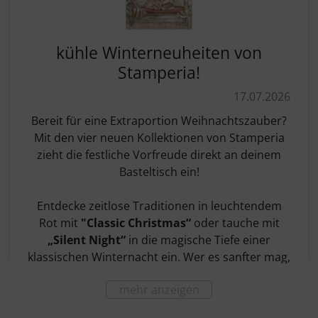
kühle Winterneuheiten von
Stamperia!
17.07.2026
Bereit für eine Extraportion Weihnachtszauber?
Mit den vier neuen Kollektionen von Stamperia
zieht die festliche Vorfreude direkt an deinem
Basteltisch ein!
Entdecke zeitlose Traditionen in leuchtendem
Rot mit
"Classic Christmas“
oder tauche mit
„Silent Night“
in die magische Tiefe einer
klassischen Winternacht ein. Wer es sanfter mag,
wird sich in die gemütliche, weiße Winterwelt von
mehr anzeigen
„White Christmas“
verlieben, während
„Winter
Magic“
mit romantischen Nussknacker- und