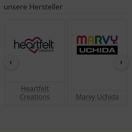
unsere Hersteller
zeitloser Magie und Handwerkskunst – ab sofort
bei uns erhältlich!
zurück
vor
neu von Ciao Bella: Typographic
Heartfelt
und Eastern Journey
Creations
Marvy Uchida
09.04.2026
Neue Kollektionen von
Ciao Bella
🎨✨ Entdecke
zwei neue Highlights für deine kreativen
Projekte! 📖✈️