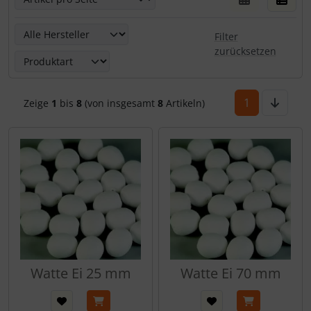
Hier kannst Du die nachfolgenden Artikel nach ihren Eige
Filter
zurücksetzen
1
Zeige
1
bis
8
(von insgesamt
8
Artikeln)
Watte Ei 25 mm
Watte Ei 70 mm