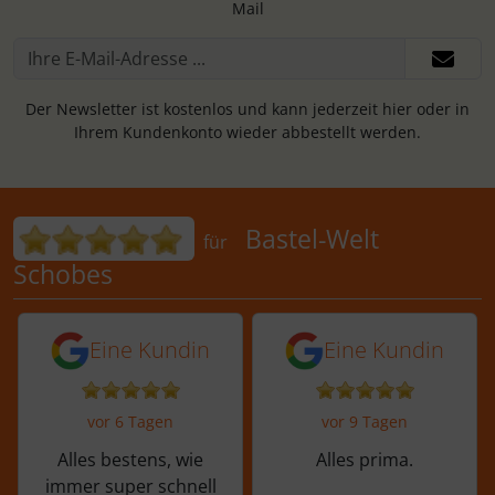
Mail
Der Newsletter ist kostenlos und kann jederzeit hier oder in
Ihrem Kundenkonto wieder abbestellt werden.
Bewertungen für Bastel-Welt Schobes:
Bastel-Welt
für
Schobes
5 von 5 Sternen von einer Kundin vor 
5 von 5 Sternen vo
Eine Kundin
Eine Kundin
vor 6 Tagen
vor 9 Tagen
Alles bestens, wie
Alles prima.
immer super schnell