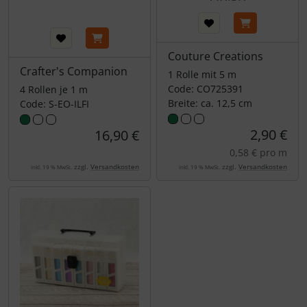
Couture Creations
Crafter's Companion
1 Rolle mit 5 m
Code: CO725391
4 Rollen je 1 m
Breite: ca. 12,5 cm
Code: S-EO-ILFI
2,90 €
16,90 €
0,58 € pro m
zzgl.
Versandkosten
zzgl.
Versandkosten
inkl. 19 % MwSt.
inkl. 19 % MwSt.