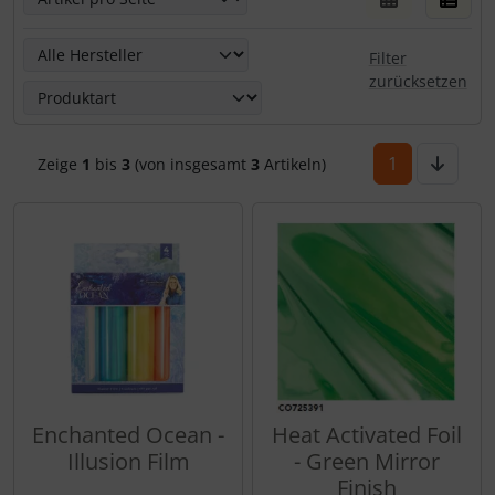
Hier kannst Du die nachfolgenden Artikel nach ihren Eige
Filter
zurücksetzen
1
Zeige
1
bis
3
(von insgesamt
3
Artikeln)
Enchanted Ocean -
Heat Activated Foil
Illusion Film
- Green Mirror
Finish