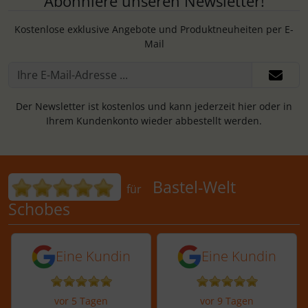
Abonniere unseren Newsletter!
Kostenlose exklusive Angebote und Produktneuheiten per E-
Mail
Der Newsletter ist kostenlos und kann jederzeit hier oder in
Ihrem Kundenkonto wieder abbestellt werden.
Bewertungen für Bastel-Welt Schobes:
Bastel-Welt
für
Schobes
5 von 5 Sternen von einer Kundin vor 
5 von 5 Sternen vo
Eine Kundin
Eine Kundin
vor 5 Tagen
vor 9 Tagen