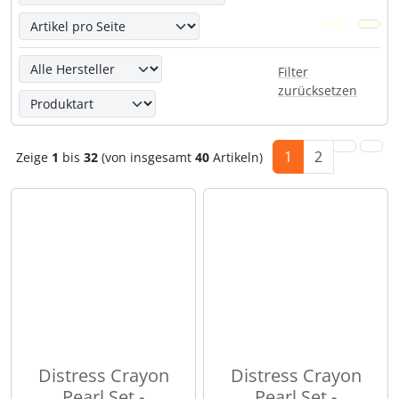
Hier kannst Du die nachfolgenden Artikel nach ihren Eige
Filter
zurücksetzen
1
2
Zeige
1
bis
32
(von insgesamt
40
Artikeln)
Distress Crayon
Distress Crayon
Pearl Set -
Pearl Set -