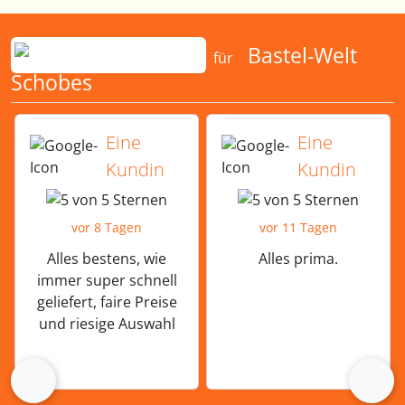
Bewertungen für Bastel-Welt Schobes:
Bastel-Welt
für
Schobes
5 von 5 Sternen von einer Kundin vor 
5 von 5 Sternen vo
Eine
Eine
Kundin
Kundin
vor 8 Tagen
vor 11 Tagen
Alles bestens, wie
Alles prima.
immer super schnell
geliefert, faire Preise
und riesige Auswahl
zurück
vor