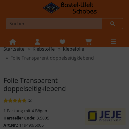
Startseite
Klebstoffe
Klebefolie
Sprungnavigation
Springe zur Navigation
Folie Transparent doppelseitigklebend
Springe zum Inhalt
Springe zum Login-Button
Folie Transparent
Springe zum Button für Einstellungen
doppelseitigklebend
Springe zu den allgemeinen Informationen
Bewertung: 5 von 5 Sternen!
Bewertungen
(5
)
1 Packung mit 4 Bögen
Hersteller Code:
3.5005
Art.Nr.:
119490/5005
JeJe