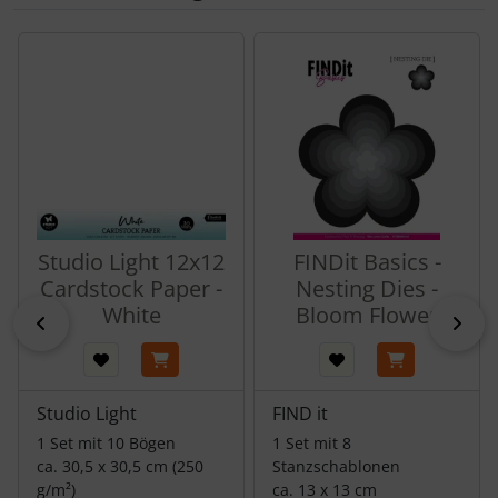
Es folgt ein Produktslider - navigieren Sie mit der Tab-Tas
Studio Light 12x12
FINDit Basics -
Cardstock Paper -
Nesting Dies -
White
Bloom Flower
zurück
vor
Studio Light
FIND it
1 Set mit 10 Bögen
1 Set mit 8
ca. 30,5 x 30,5 cm (250
Stanzschablonen
g/m²)
ca. 13 x 13 cm