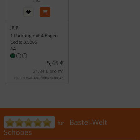
JeJe
1 Packung mit 4 Bögen
Code: 3.5005
A4
5,45 €
21,84 € pro m²
zzgl.
Versandkosten
inkl. 19 % MwSt.
Bewertungen für Bastel-Welt Schobes:
Bastel-Welt
für
Schobes