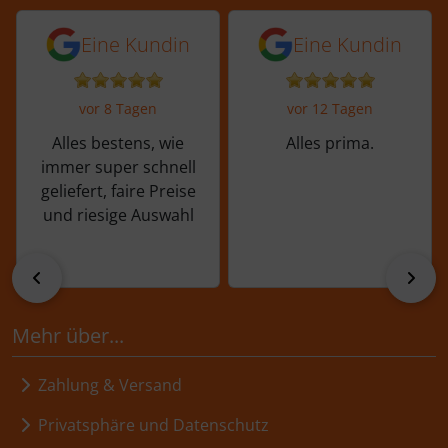
5 von 5 Sternen von einer Kundin vor 
5 von 5 Sternen vo
Eine Kundin
Eine Kundin
vor 8 Tagen
vor 12 Tagen
Alles bestens, wie
Alles prima.
immer super schnell
geliefert, faire Preise
und riesige Auswahl
zurück
vor
Mehr über...
Zahlung & Versand
Privatsphäre und Datenschutz