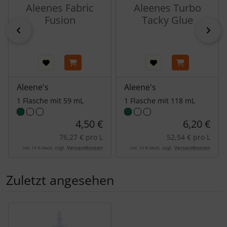
Aleenes Fabric
Aleenes Turbo
Fusion
Tacky Glue
zurück
vor
Aleene's
Aleene's
1 Flasche mit 59 mL
1 Flasche mit 118 mL
4,50 €
6,20 €
76,27 € pro L
52,54 € pro L
zzgl.
Versandkosten
zzgl.
Versandkosten
inkl. 19 % MwSt.
inkl. 19 % MwSt.
Zuletzt angesehen
Es folgt ein Produktslider - navigieren Sie mit der Tab-Tas