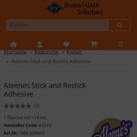
Startseite
Klebstoffe
Kleber
Sprungnavigation
Springe zur Navigation
Aleenes Stick and Restick Adhesive
Springe zum Inhalt
Springe zum Login-Button
Aleenes Stick and Restick
Springe zum Button für Einstellungen
Adhesive
Springe zu den allgemeinen Informationen
Bewertungen:
Bewertungen
(0
)
1 Flasche mit 118 mL
Hersteller Code:
43233
Art.Nr.:
NM_628503