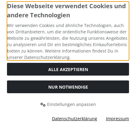
Diese Webseite verwendet Cookies und
andere Technologien
Wir verwenden Cookies und ähnliche Technologien, auch
von Drittanbietern, um die ordentliche Funktionsweise der
Website zu gewährleisten, die Nutzung unseres Angebotes
zu analysieren und Dir ein bestmögliches Einkaufserlebnis
bieten zu können. Weitere Informationen findest Du in
unserer Datenschutzerklärung.
ALLE AKZEPTIEREN
NUR NOTWENDIGE
Alle Preise inkl. gesetzl. MwSt. zzgl.
Versandkosten
. Die
durchgestrichenen Preise entsprechen dem bisherigen Preis
Einstellungen anpassen
bei Bastel-Welt Schobes.
Bastel-Welt Schobes © 2026 | Template © 2026 by Karl
Datenschutzerklärung
Impressum
mod
ified eCommerce Shopsoftware © 2009-2026