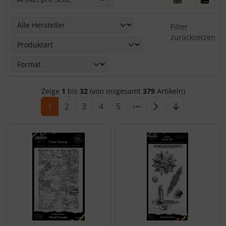
Hier kannst Du die nachfolgenden Artikel nach ihren Eige
Filter
zurücksetzen
Zeige
1
bis
32
(von insgesamt
379
Artikeln)
1
2
3
4
5