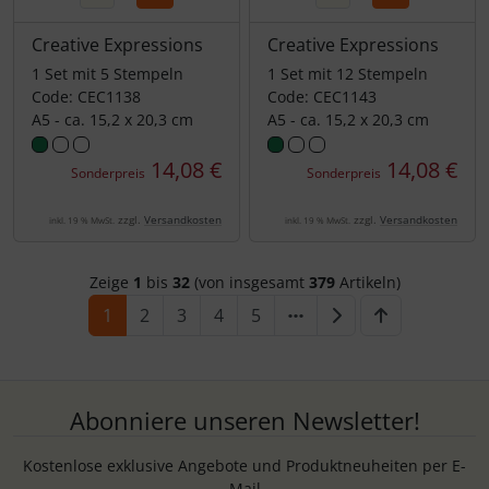
Creative Expressions
Creative Expressions
1 Set mit 5 Stempeln
1 Set mit 12 Stempeln
Code: CEC1138
Code: CEC1143
A5 - ca. 15,2 x 20,3 cm
A5 - ca. 15,2 x 20,3 cm
14,08 €
14,08 €
Sonderpreis
Sonderpreis
zzgl.
Versandkosten
zzgl.
Versandkosten
inkl. 19 % MwSt.
inkl. 19 % MwSt.
Zeige
1
bis
32
(von insgesamt
379
Artikeln)
1
2
3
4
5
Abonniere unseren Newsletter!
Kostenlose exklusive Angebote und Produktneuheiten per E-
Mail