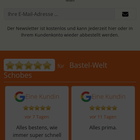
Der Newsletter ist kostenlos und kann jederzeit hier oder in
Ihrem Kundenkonto wieder abbestellt werden.
Bewertungen für Bastel-Welt Schobes:
Bastel-Welt
für
Schobes
5 von 5 Sternen von einer Kundin vor 
5 von 5 Sternen vo
Eine Kundin
Eine Kundin
vor 7 Tagen
vor 11 Tagen
Alles bestens, wie
Alles prima.
immer super schnell