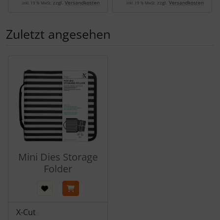
zzgl.
Versandkosten
zzgl.
Versandkosten
inkl. 19 % MwSt.
inkl. 19 % MwSt.
Zuletzt angesehen
Es folgt ein Produktslider - navigieren Sie mit der Tab-Tas
Mini Dies Storage
Folder
X-Cut