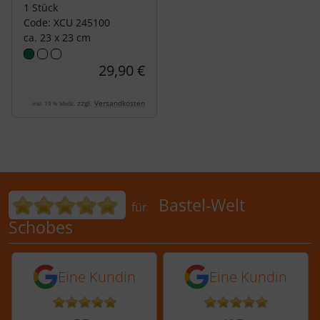
1 Stück
Code: XCU 245100
ca. 23 x 23 cm
29,90 €
zzgl.
Versandkosten
inkl. 19 % MwSt.
Bewertungen für Bastel-Welt Schobes:
Bastel-Welt
für
Schobes
5 von 5 Sternen von einer Kundin vor 
5 von 5 Sternen vo
Eine Kundin
Eine Kundin