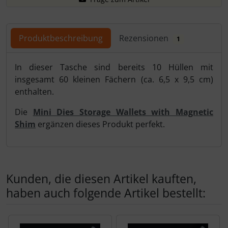
Produktbeschreibung
Rezensionen
1
Produktbeschreibung
In dieser Tasche sind bereits 10 Hüllen mit
insgesamt 60 kleinen Fächern (ca. 6,5 x 9,5 cm)
enthalten.
Die
Mini Dies Storage Wallets with Magnetic
Shim
ergänzen dieses Produkt perfekt.
Kunden, die diesen Artikel kauften,
haben auch folgende Artikel bestellt:
Es folgt ein Produktslider - navigieren Sie mit der Tab-Tas