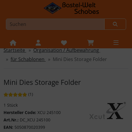
Startseite
Organisation / Aufbewahrung
Sprungnavigation
Springe zur Navigation
für Schablonen
Mini Dies Storage Folder
Springe zum Inhalt
Springe zum Login-Button
Mini Dies Storage Folder
Springe zum Button für Einstellungen
Bewertung: 5 von 5 Sternen!
Bewertungen
(1
)
Springe zu den allgemeinen Informationen
1 Stück
Hersteller Code:
XCU 245100
Art.Nr.:
DC_XCU 245100
X-Cut
EAN:
5050870020399