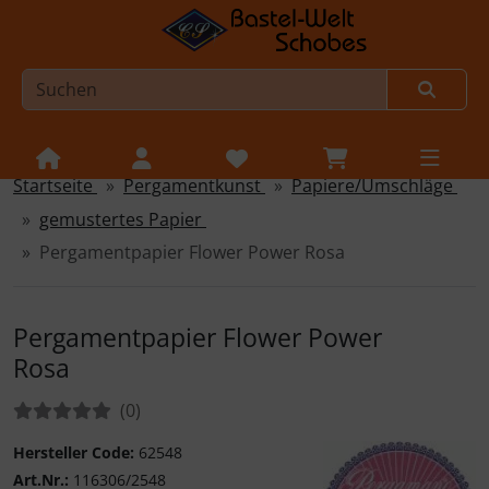
Startseite
Pergamentkunst
Papiere/Umschläge
Sprungnavigation
Springe zur Navigation
gemustertes Papier
Springe zum Inhalt
Pergamentpapier Flower Power Rosa
Springe zum Login-Button
Springe zum Button für Einstellungen
Pergamentpapier Flower Power
Rosa
Springe zu den allgemeinen Informationen
Bewertungen:
Bewertungen
(0
)
Hersteller Code:
62548
Art.Nr.:
116306/2548