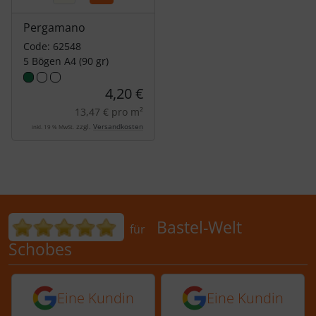
Pergamano
Code: 62548
5 Bögen A4 (90 gr)
4,20 €
13,47 € pro m²
zzgl.
Versandkosten
inkl. 19 % MwSt.
Bewertungen für Bastel-Welt Schobes:
Bastel-Welt
für
Schobes
5 von 5 Sternen von einer Kundin vor 
5 von 5 Sternen vo
Eine Kundin
Eine Kundin