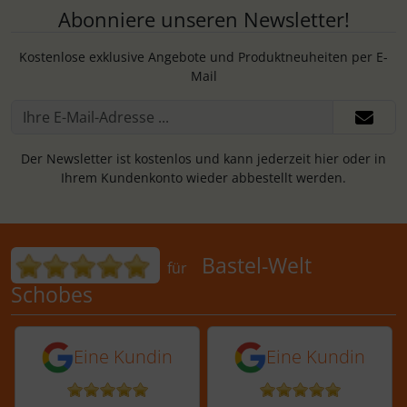
Abonniere unseren Newsletter!
Kostenlose exklusive Angebote und Produktneuheiten per E-
Mail
Der Newsletter ist kostenlos und kann jederzeit hier oder in
Ihrem Kundenkonto wieder abbestellt werden.
Bewertungen für Bastel-Welt Schobes:
Bastel-Welt
für
Schobes
5 von 5 Sternen von einer Kundin vor 
5 von 5 Sternen vo
Eine Kundin
Eine Kundin