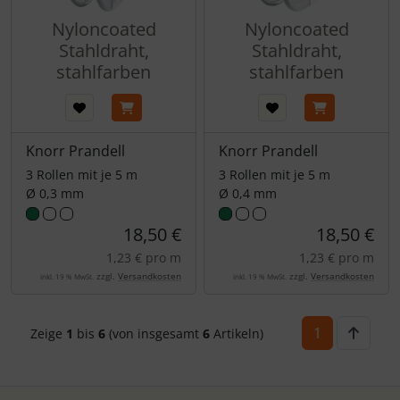
Nyloncoated
Nyloncoated
Stahldraht,
Stahldraht,
stahlfarben
stahlfarben
Knorr Prandell
Knorr Prandell
3 Rollen mit je 5 m
3 Rollen mit je 5 m
Ø 0,3 mm
Ø 0,4 mm
18,50 €
18,50 €
1,23 € pro m
1,23 € pro m
zzgl.
Versandkosten
zzgl.
Versandkosten
inkl. 19 % MwSt.
inkl. 19 % MwSt.
1
Zeige
1
bis
6
(von insgesamt
6
Artikeln)