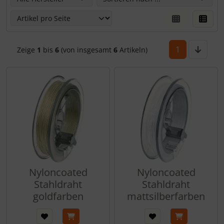
1
Zeige
1
bis
6
(von insgesamt
6
Artikeln)
Nyloncoated
Nyloncoated
Stahldraht
Stahldraht
goldfarben
mattsilberfarben