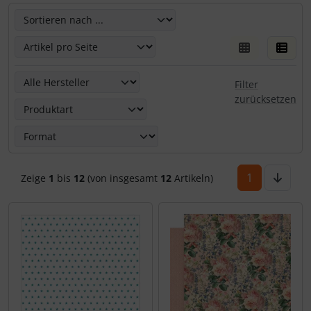
Hier kannst Du die nachfolgenden Artikel umsortieren un
Hier kannst Du die nachfolgenden Artikel nach ihren Eige
Filter
zurücksetzen
1
Zeige
1
bis
12
(von insgesamt
12
Artikeln)