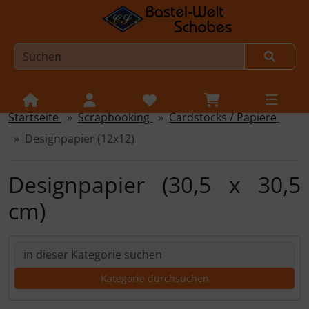
Startseite
Scrapbooking
Cardstocks / Papiere
Sprungnavigation
Springe zur Navigation
Designpapier (12x12)
Springe zum Inhalt
Springe zum Login-Button
Designpapier (30,5 x 30,5
Springe zum Button für Einstellungen
cm)
Springe zu den allgemeinen Informationen