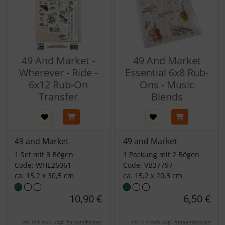
49 And Market -
49 And Market
Wherever - Ride -
Essential 6x8 Rub-
6x12 Rub-On
Ons - Music
Transfer
Blends
49 and Market
49 and Market
1 Set mit 3 Bögen
1 Packung mit 2 Bögen
Code: WHE26061
Code: VB37797
ca. 15,2 x 30,5 cm
ca. 15,2 x 20,3 cm
10,90 €
6,50 €
zzgl.
Versandkosten
zzgl.
Versandkosten
inkl. 19 % MwSt.
inkl. 19 % MwSt.