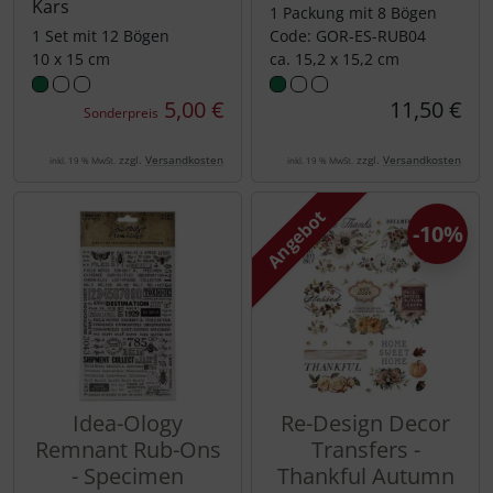
Kars
1 Packung mit 8 Bögen
1 Set mit 12 Bögen
Code: GOR-ES-RUB04
10 x 15 cm
ca. 15,2 x 15,2 cm
5,00 €
11,50 €
Sonderpreis
zzgl.
Versandkosten
zzgl.
Versandkosten
inkl. 19 % MwSt.
inkl. 19 % MwSt.
Angebot
-10%
Idea-Ology
Re-Design Decor
Remnant Rub-Ons
Transfers -
- Specimen
Thankful Autumn