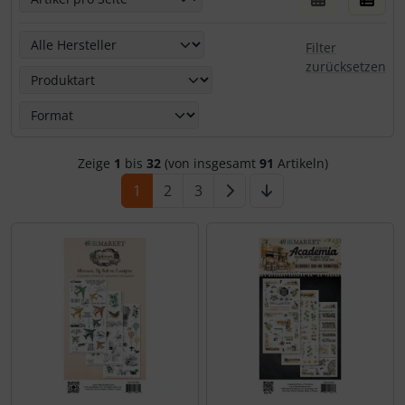
Hier kannst Du die nachfolgenden Artikel nach ihren Eige
Filter
zurücksetzen
Zeige
1
bis
32
(von insgesamt
91
Artikeln)
1
2
3