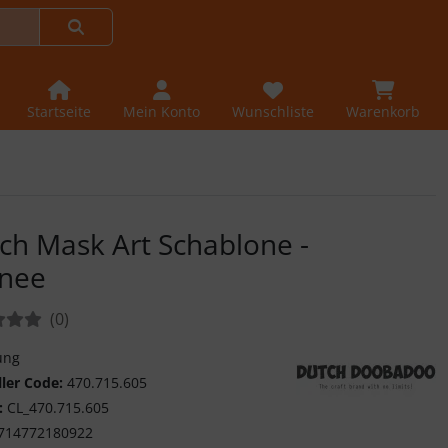
Startseite
Mein Konto
Wunschliste
Warenkorb
ch Mask Art Schablone -
nee
tungen:
Bewertungen
(0
)
ung
ller Code:
470.715.605
:
CL_470.715.605
Dutch Doobadoo
714772180922