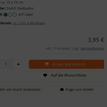
ca. 15 x 15 cm
ler:
Dutch Doobadoo
d:
auf Lager
eferzeit:
ca. 3 bis 4 Werktage
3,95 €
inkl. 19 % MwSt. zzgl.
Versandkosten
In den Warenkorb
Auf die Wunschliste
ehr von Dutch Doobadoo!
Frage zum Artikel