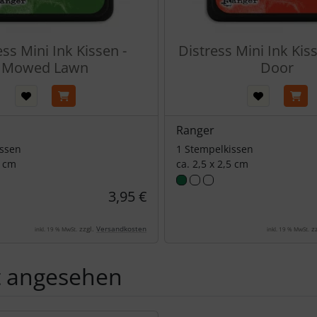
ess Mini Ink Kissen -
Distress Mini Ink Kis
Mowed Lawn
Door
Ranger
issen
1 Stempelkissen
5 cm
ca. 2,5 x 2,5 cm
3,95 €
zzgl.
Versandkosten
zz
inkl. 19 % MwSt.
inkl. 19 % MwSt.
t angesehen
Produktslider - navigieren Sie mit der Tab-Taste zu den einzel