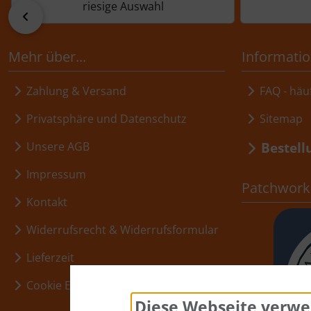
riesige Auswahl
zurück
Mehr über...
Informati
Zahlung & Versand
FAQ - häuf
Privatsphäre und Datenschutz
Sitemap
Bestell
Unsere AGB
Impressum
Patchwork,
Kontakt
Widerrufsrecht & Widerrufsformular
Lieferzeit
Cookie Einstellungen
Diese Webseite verwe