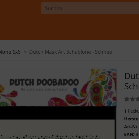
blone 6x6
Dutch Mask Art Schablone - Schnee
Dut
Sch
Bewer
1 Pack
Herste
Art.Nr.
EAN:
8