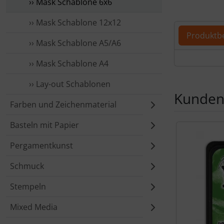
›› Mask Schablone 6x6
Für eine größ
›› Mask Schablone 12x12
Produktb
›› Mask Schablone A5/A6
Produ
›› Mask Schablone A4
›› Lay-out Schablonen
Kunden,
Farben und Zeichenmaterial
Es folgt ein 
Basteln mit Papier
Pergamentkunst
Schmuck
Stempeln
Mixed Media