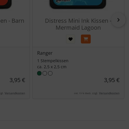
vor
sen - Barn
Distress Mini Ink Kissen -
Mermaid Lagoon
Ranger
1 Stempelkissen
ca. 2,5 x 2,5 cm
3,95 €
3,95 €
gl.
Versandkosten
zzgl.
Versandkosten
inkl. 19 % MwSt.
nen Artikeln.