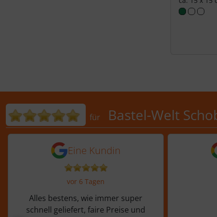
ca. 15 x 15
Bewertungen für Bastel-Welt 
Bastel-Welt Scho
für
5 von 5 Sternen von einer Kundi
5 von 
Eine Kundin
vor 6 Tagen
Alles bestens, wie immer super
schnell geliefert, faire Preise und