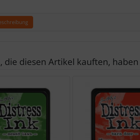
ere Ansicht klicken Sie auf das Bild!
eschreibung
ktbeschreibung
 die diesen Artikel kauften, haben 
Produktslider - navigieren Sie mit der Tab-Taste zu den einzel