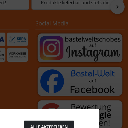
rt!
Produkte lieferbar und stets die ...
vor
Social Media
ALLE AKZEPTIEREN