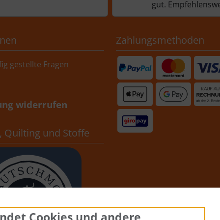
gut. Empfehlenswe
onen
Zahlungsmethoden
ig gestellte Fragen
ung widerrufen
 Quilting und Stoffe
ndet Cookies und andere