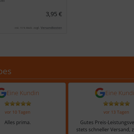
 cm
3,95 €
zzgl.
Versandkosten
inkl. 19 % MwSt.
Schobes: 5,0 von 5 Sternen
bes
n vor 6 Tagen
5 Sternen von einer Kundin vor 10
5 von 5 Sternen
Eine Kundin
Eine Kund
vor 10 Tagen
vor 13 Tagen
Alles prima.
Gutes Preis-Leistungsve
stets schneller Versand, 