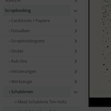
%SALE%
Scrapbooking
› Cardstocks / Papiere
› Fotoalben
› Scrap­booking­sets
› Sticker
› Rub-Ons
› Verzierungen
› Werkzeuge
› Schablonen
›› Mask Schablone Tim Holtz