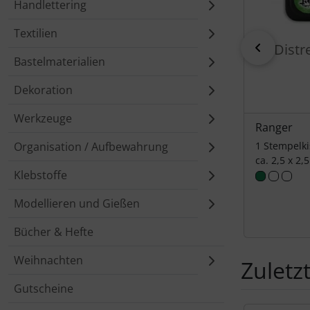
Handlettering
Textilien
zurück
Distr
Bastelmaterialien
Dekoration
Werkzeuge
Ranger
1 Stempelk
Organisation / Aufbewahrung
ca. 2,5 x 2,
Klebstoffe
Modellieren und Gießen
Bücher & Hefte
Weihnachten
Zuletz
Gutscheine
Es folgt ein 