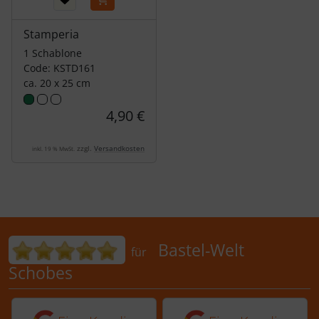
Stamperia
1 Schablone
Code: KSTD161
ca. 20 x 25 cm
4,90 €
zzgl.
Versandkosten
inkl. 19 % MwSt.
Bewertungen für Bastel-Welt Schobes:
Bastel-Welt
für
Schobes
5 von 5 Sternen von einer Kundin vor 
5 von 5 Sternen vo