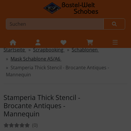
Startseite
Scrapbooking
Schablonen
Sprungnavigation
Springe zur Navigation
Mask Schablone A5/A6
Springe zum Inhalt
Stamperia Thick Stencil - Brocante Antiques -
Springe zum Login-Button
Mannequin
Springe zum Button für Einstellungen
Stamperia Thick Stencil -
Springe zu den allgemeinen Informationen
Brocante Antiques -
Mannequin
Bewertungen:
Bewertungen
(0
)