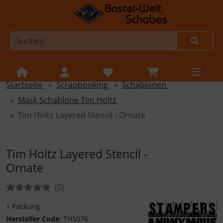
Startseite
Scrapbooking
Schablonen
Sprungnavigation
Springe zur Navigation
Mask Schablone Tim Holtz
Springe zum Inhalt
Tim Holtz Layered Stencil - Ornate
Springe zum Login-Button
Springe zum Button für Einstellungen
Tim Holtz Layered Stencil -
Ornate
Springe zu den allgemeinen Informationen
Bewertungen:
Bewertungen
(0
)
1 Packung
Hersteller Code:
THS076