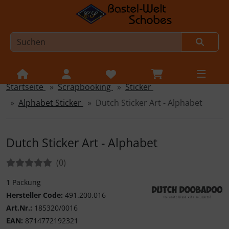
Startseite
Scrapbooking
Sticker
Sprungnavigation
Springe zur Navigation
Alphabet Sticker
Dutch Sticker Art - Alphabet
Springe zum Inhalt
Springe zum Login-Button
Dutch Sticker Art - Alphabet
Springe zum Button für Einstellungen
Bewertungen:
Bewertungen
(0
)
Springe zu den allgemeinen Informationen
1 Packung
Hersteller Code:
491.200.016
Art.Nr.:
185320/0016
Dutch Doobadoo
EAN:
8714772192321