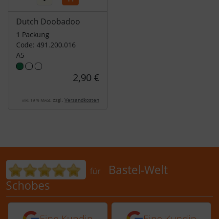
Dutch Doobadoo
1 Packung
Code: 491.200.016
A5
2,90 €
zzgl.
Versandkosten
inkl. 19 % MwSt.
Bewertungen für Bastel-Welt Schobes:
Bastel-Welt
für
Schobes
5 von 5 Sternen von einer Kundin vor 
5 von 5 Sternen vo
Eine Kundin
Eine Kundin