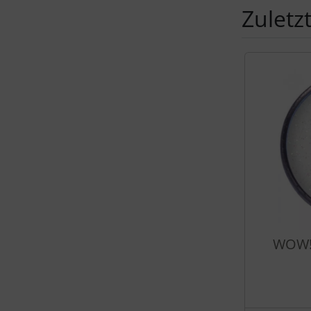
Zuletz
Es folgt ein 
WOW! 