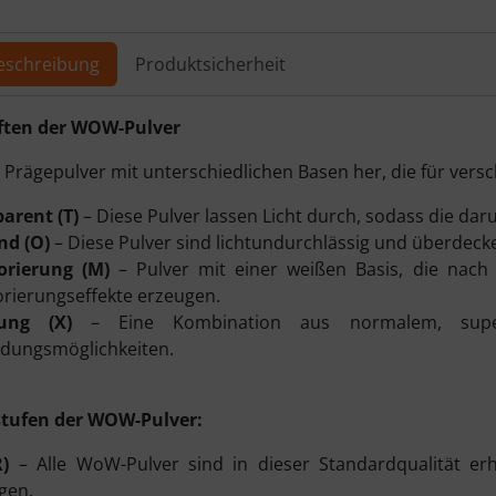
ere Ansicht klicken Sie auf das Bild!
eschreibung
Produktsicherheit
ktbeschreibung
ften der WOW-Pulver
 Prägepulver mit unterschiedlichen Basen her, die für versc
arent (T)
– Diese Pulver lassen Licht durch, sodass die dar
nd (O)
– Diese Pulver sind lichtundurchlässig und überdecke
rierung (M)
– Pulver mit einer weißen Basis, die na
ierungseffekte erzeugen.
ung (X)
– Eine Kombination aus normalem, superf
dungsmöglichkeiten.
stufen der WOW-Pulver:
R)
– Alle WoW-Pulver sind in dieser Standardqualität erhä
gen.