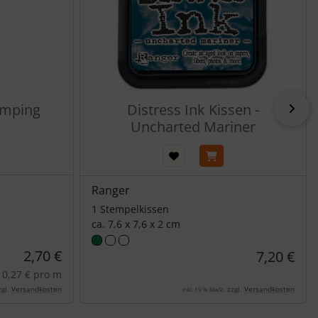
amping
Distress Ink Kissen -
vor
e
Uncharted Mariner
Ranger
1 Stempelkissen
ca. 7,6 x 7,6 x 2 cm
2,70 €
7,20 €
0,27 € pro m
gl.
Versandkosten
zzgl.
Versandkosten
inkl. 19 % MwSt.