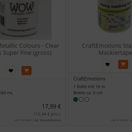
tallic Colours - Clear
CraftEmotions St
 Super Fine (gross)
Maskiertap
CraftEmotions
1 Rolle mit 10 m
 160 mL
Breite ca. 6 cm
17,99 €
112,44 € pro L
zzgl.
Versandkosten
zz
inkl. 19 % MwSt.
inkl. 19 % MwSt.