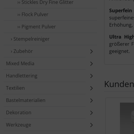
›› Stickles Dry Fine Glitter
Superfein 
›› Flock Pulver
superfeine
Erhöhung, 
›› Pigment Pulver
Ultra Hig
› Stempelreiniger
größerer F
› Zubehör
geeignet.
Mixed Media
Handlettering
Kunden,
Textilien
Es folgt ein 
Bastelmaterialien
Dekoration
Werkzeuge