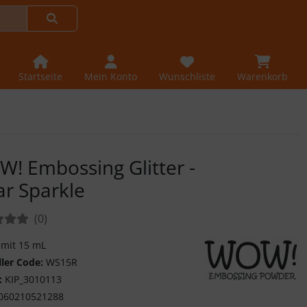
Startseite
Mein Konto
Wunschliste
Warenkorb
! Embossing Glitter -
ar Sparkle
tungen:
Bewertungen
(0
)
 mit 15 mL
ller Code:
WS15R
:
KIP_3010113
WOW! Embossing P
060210521288