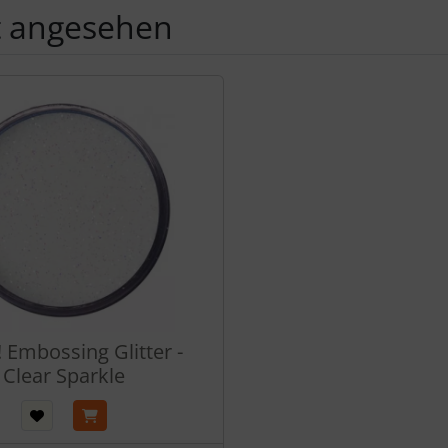
t angesehen
Produktslider - navigieren Sie mit der Tab-Taste zu den einzel
Embossing Glitter -
Clear Sparkle