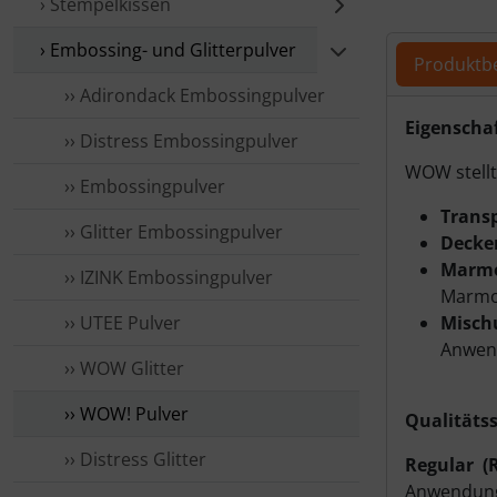
› Stempelkissen
Für eine größ
› Embossing- und Glitterpulver
Produktb
›› Adirondack Embossingpulver
Produ
Eigenscha
›› Distress Embossingpulver
WOW stellt
›› Embossingpulver
Transp
›› Glitter Embossingpulver
Decke
Marmo
›› IZINK Embossingpulver
Marmor
›› UTEE Pulver
Misch
Anwen
›› WOW Glitter
›› WOW! Pulver
Qualitäts
›› Distress Glitter
Regular (
Anwendun