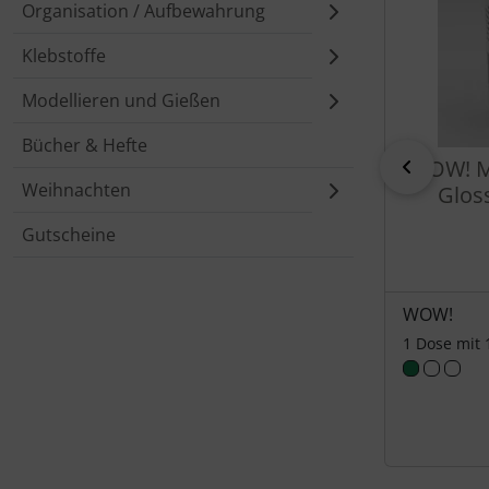
Organisation / Aufbewahrung
Klebstoffe
Modellieren und Gießen
Bücher & Hefte
WOW! Me
zurück
Weihnachten
Gloss
Gutscheine
WOW!
1 Dose mit