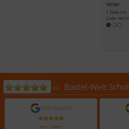
WOW!
1 Dose mit
Code: WS1
Bewertungen für Bastel-Welt 
Bastel-Welt Scho
für
5 von 5 Sternen von einer Kundi
5 von 
Eine Kundin
vor 6 Tagen