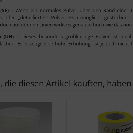
(SF)
– Wenn ein normales Pulver über den Rand einer Lin
s oder „detailliertes“ Pulver. Es ermöglicht gestochen 
doch auf dünnen Linien wirkt es genauso hoch wie das norm
h (UH)
– Dieses besonders grobkörnige Pulver ist ideal
lächen. Es erzeugt eine hohe Erhöhung, ist jedoch nicht 
 die diesen Artikel kauften, haben 
Produktslider - navigieren Sie mit der Tab-Taste zu den einzel