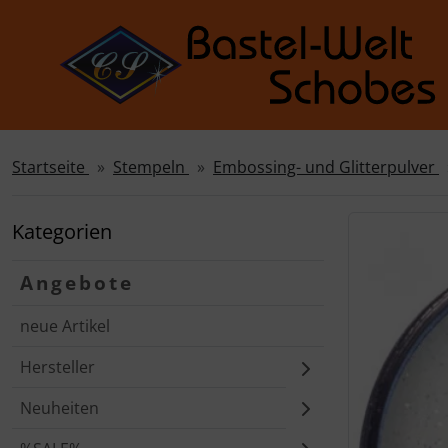
Startseite
Stempeln
Embossing- und Glitterpulver
Sprungnavigation
Springe zur Navigation
Springe zum Inhalt
Kategorien
Springe zum Login-Button
Angebote
Springe zum Button für Einstellungen
neue Artikel
Springe zu den allgemeinen Informationen
Hersteller
Neuheiten