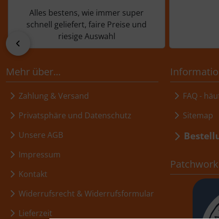
Alles bestens, wie immer super
schnell geliefert, faire Preise und
riesige Auswahl
zurück
Mehr über...
Informati
Zahlung & Versand
FAQ - häuf
Privatsphäre und Datenschutz
Sitemap
Bestell
Unsere AGB
Impressum
Patchwork,
Kontakt
Widerrufsrecht & Widerrufsformular
Lieferzeit