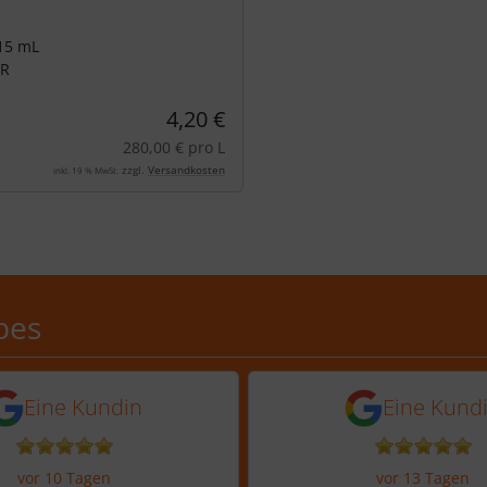
 15 mL
5R
4,20 €
280,00 € pro L
zzgl.
Versandkosten
inkl. 19 % MwSt.
Schobes: 5,0 von 5 Sternen
bes
n vor 6 Tagen
5 Sternen von einer Kundin vor 10
5 von 5 Sternen
Eine Kundin
Eine Kund
vor 10 Tagen
vor 13 Tagen