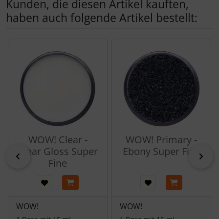
Kunden, die diesen Artikel kauften,
haben auch folgende Artikel bestellt:
Es folgt ein Produktslider - navigieren Sie mit der Tab-Tas
WOW! Clear -
WOW! Primary -
Clear Gloss Super
Ebony Super Fine
zurück
vor
Fine
WOW!
WOW!