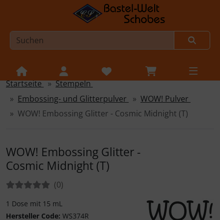
Startseite
Stempeln
Sprungnavigation
Springe zur Navigation
Embossing- und Glitterpulver
WOW! Pulver
Springe zum Inhalt
WOW! Embossing Glitter - Cosmic Midnight (T)
Springe zum Login-Button
Springe zum Button für Einstellungen
WOW! Embossing Glitter -
Cosmic Midnight (T)
Springe zu den allgemeinen Informationen
Bewertungen:
Bewertungen
(0
)
1 Dose mit 15 mL
Hersteller Code:
WS374R