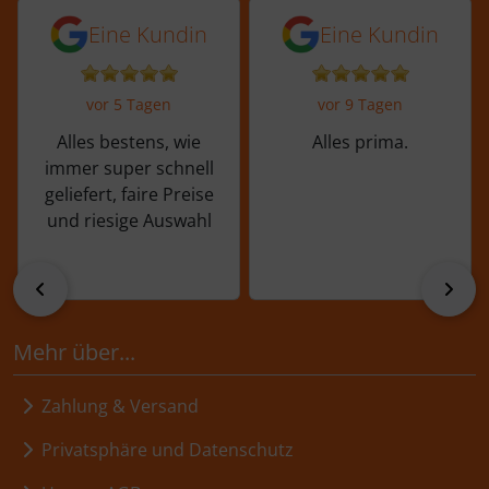
5 von 5 Sternen von einer Kundin vor 
5 von 5 Sternen vo
Eine Kundin
Eine Kundin
vor 5 Tagen
vor 9 Tagen
Alles bestens, wie
Alles prima.
immer super schnell
geliefert, faire Preise
und riesige Auswahl
zurück
vor
Mehr über...
Zahlung & Versand
Privatsphäre und Datenschutz