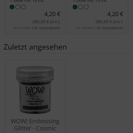
1 Dose mit 15 mL
1 Dose mit 15 mL
4,20 €
4,20 €
280,00 € pro L
280,00 € pro L
zzgl.
Versandkosten
zzgl.
Versandkosten
inkl. 19 % MwSt.
inkl. 19 % MwSt.
Zuletzt angesehen
Es folgt ein Produktslider - navigieren Sie mit der Tab-Tas
WOW! Embossing
Glitter - Cosmic