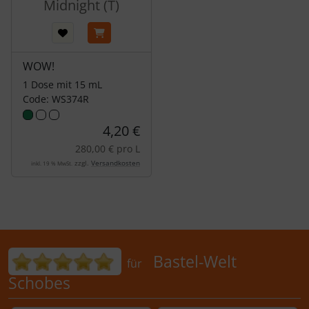
Midnight (T)
WOW!
1 Dose mit 15 mL
Code: WS374R
4,20 €
280,00 € pro L
zzgl.
Versandkosten
inkl. 19 % MwSt.
Bewertungen für Bastel-Welt Schobes:
Bastel-Welt
für
Schobes