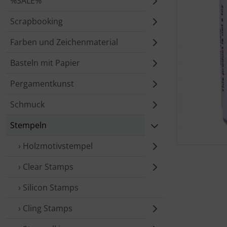
%SALE%
Scrapbooking
Farben und Zeichenmaterial
Basteln mit Papier
Pergamentkunst
Schmuck
Stempeln
› Holzmotivstempel
Für eine größ
› Clear Stamps
› Silicon Stamps
› Cling Stamps