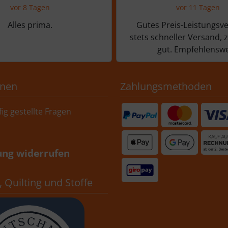
vor 8 Tagen
vor 11 Tagen
Alles prima.
Gutes Preis-Leistungsve
stets schneller Versand, 
gut. Empfehlenswe
onen
Zahlungsmethoden
ig gestellte Fragen
ung widerrufen
 Quilting und Stoffe