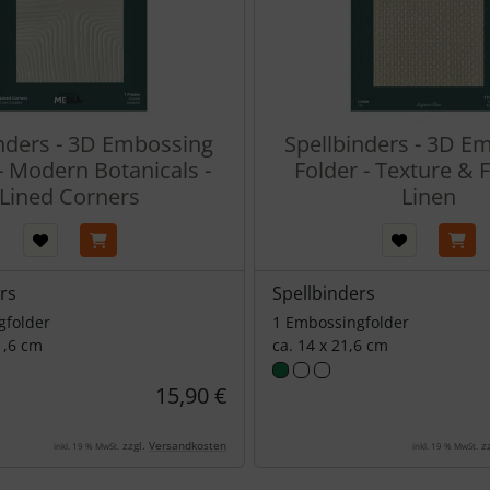
inders - 3D Embossing
Spellbinders - 3D E
- Modern Botanicals -
Folder - Texture & F
Lined Corners
Linen
rs
Spellbinders
gfolder
1 Embossingfolder
1,6 cm
ca. 14 x 21,6 cm
15,90 €
zzgl.
Versandkosten
zz
inkl. 19 % MwSt.
inkl. 19 % MwSt.