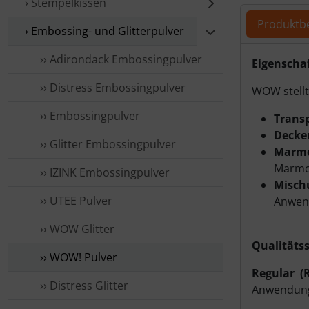
› Stempelkissen
Produktb
› Embossing- und Glitterpulver
›› Adirondack Embossingpulver
Produ
Eigenscha
›› Distress Embossingpulver
WOW stellt
›› Embossingpulver
Transp
Decke
›› Glitter Embossingpulver
Marmo
Marmor
›› IZINK Embossingpulver
Misch
›› UTEE Pulver
Anwen
›› WOW Glitter
Qualitäts
›› WOW! Pulver
Regular (
›› Distress Glitter
Anwendun