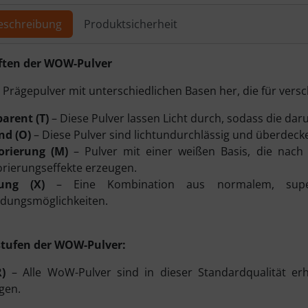
eschreibung
Produktsicherheit
ktbeschreibung
ften der WOW-Pulver
 Prägepulver mit unterschiedlichen Basen her, die für versc
arent (T)
– Diese Pulver lassen Licht durch, sodass die dar
nd (O)
– Diese Pulver sind lichtundurchlässig und überdecke
rierung (M)
– Pulver mit einer weißen Basis, die na
ierungseffekte erzeugen.
ung (X)
– Eine Kombination aus normalem, superf
dungsmöglichkeiten.
stufen der WOW-Pulver:
R)
– Alle WoW-Pulver sind in dieser Standardqualität erhä
gen.