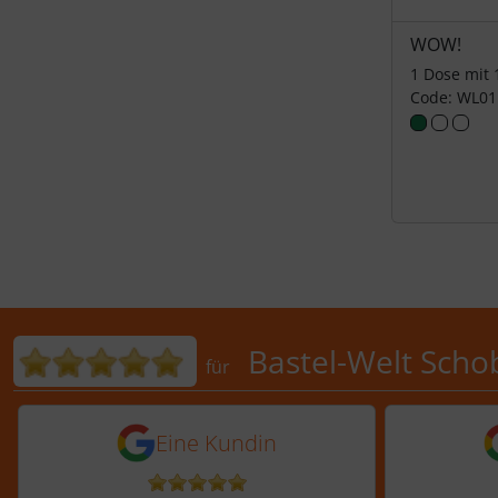
WOW!
1 Dose mit
Code: WL01
Bewertungen für Bastel-Welt 
Bastel-Welt Scho
für
5 von 5 Sternen von einer Kundi
5 von 
Eine Kundin