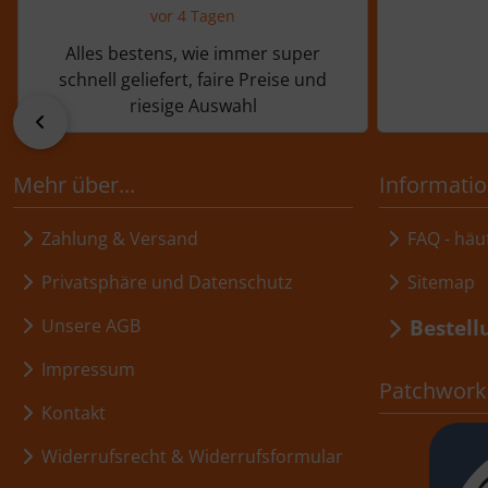
vor 4 Tagen
Alles bestens, wie immer super
schnell geliefert, faire Preise und
riesige Auswahl
zurück
Mehr über...
Informati
Zahlung & Versand
FAQ - häuf
Privatsphäre und Datenschutz
Sitemap
Bestell
Unsere AGB
Impressum
Patchwork,
Kontakt
Widerrufsrecht & Widerrufsformular