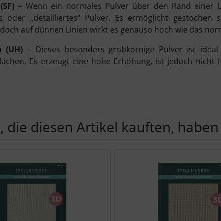
(SF)
– Wenn ein normales Pulver über den Rand einer Lin
s oder „detailliertes“ Pulver. Es ermöglicht gestochen 
doch auf dünnen Linien wirkt es genauso hoch wie das norm
h (UH)
– Dieses besonders grobkörnige Pulver ist ideal
lächen. Es erzeugt eine hohe Erhöhung, ist jedoch nicht 
 die diesen Artikel kauften, haben 
Produktslider - navigieren Sie mit der Tab-Taste zu den einzel