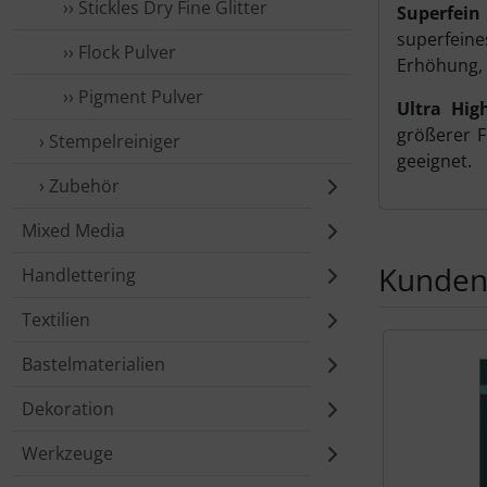
›› Stickles Dry Fine Glitter
Superfein 
superfeine
›› Flock Pulver
Erhöhung, 
›› Pigment Pulver
Ultra Hig
größerer F
› Stempelreiniger
geeignet.
› Zubehör
Mixed Media
Kunden,
Handlettering
Textilien
Es folgt ein 
Bastelmaterialien
Dekoration
Werkzeuge