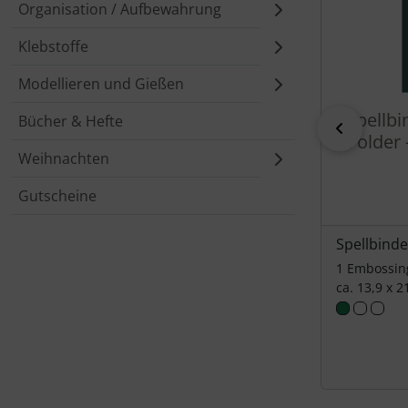
Organisation / Aufbewahrung
Klebstoffe
Modellieren und Gießen
Spellb
Bücher & Hefte
zurück
Folder 
Weihnachten
Gutscheine
Spellbinde
1 Embossin
ca. 13,9 x 2