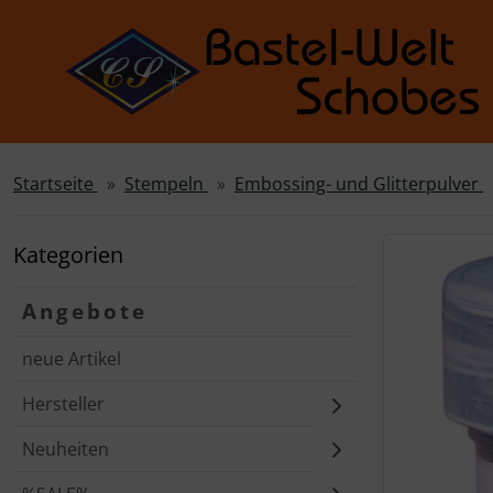
Startseite
Stempeln
Embossing- und Glitterpulver
Sprungnavigation
Springe zur Navigation
Springe zum Inhalt
Kategorien
Springe zum Login-Button
Angebote
Springe zum Button für Einstellungen
neue Artikel
Springe zu den allgemeinen Informationen
Hersteller
Neuheiten