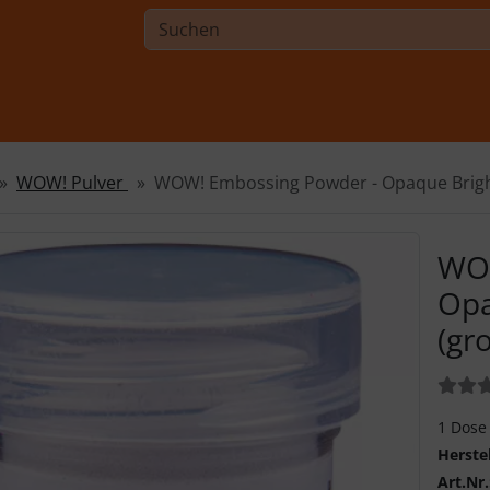
WOW! Pulver
WOW! Embossing Powder - Opaque Bright
WOW
Opa
(gr
Bewer
1 Dose
Herste
Art.Nr.