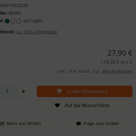
WOW! Embossing P
060210522230
ler:
WOW!
d:
auf Lager
eferzeit:
ca. 3 bis 4 Werktage
27,90 €
174,38 € pro L
inkl. 19 % MwSt. zzgl.
Versandkosten
In den Warenkorb
Auf die Wunschliste
Mehr von WOW!!
Frage zum Artikel