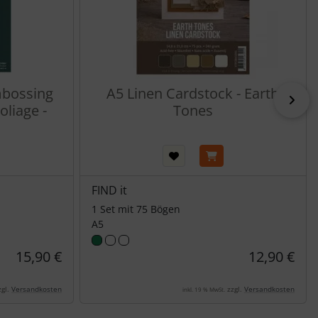
mbossing
A5 Linen Cardstock - Earth
vor
oliage -
Tones
FIND it
1 Set mit 75 Bögen
A5
15,90 €
12,90 €
gl.
Versandkosten
zzgl.
Versandkosten
inkl. 19 % MwSt.