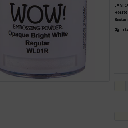
EAN:
5
Herstel
Bestan
Li
ere Ansicht klicken Sie auf das Bild!