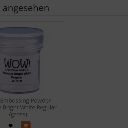
t angesehen
Produktslider - navigieren Sie mit der Tab-Taste zu den einzel
Embossing Powder -
Bright White Regular
(gross)