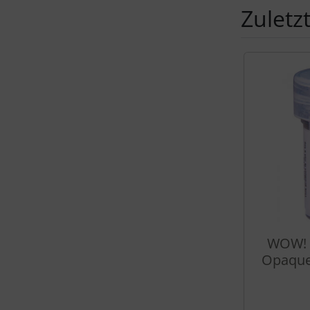
Zuletz
Es folgt ein 
WOW! 
Opaque 