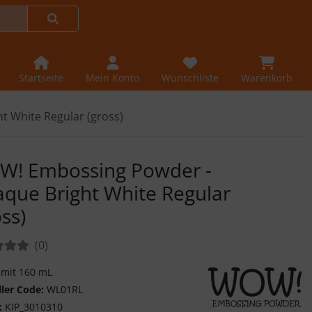
Startseite
Mein Konto
Wunschliste
Warenkorb
 White Regular (gross)
! Embossing Powder -
que Bright White Regular
oss)
tungen:
Bewertungen
(0
)
 mit 160 mL
ller Code:
WL01RL
:
KIP_3010310