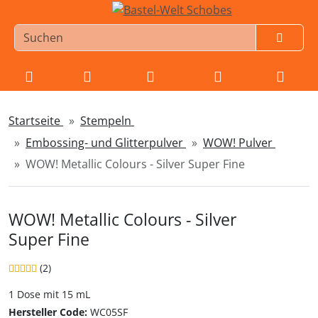
Startseite
Stempeln
Sprungnavigation
Springe zur Navigation
Embossing- und Glitterpulver
WOW! Pulver
Springe zum Inhalt
WOW! Metallic Colours - Silver Super Fine
Springe zum Login-Button
Springe zum Button für Einstellungen
WOW! Metallic Colours - Silver
Super Fine
Springe zu den allgemeinen Informationen
Bewertung: 5 von 5 Sternen!
Bewertungen
(2
)
1 Dose mit 15 mL
WOW! Emb
Hersteller Code:
WC05SF