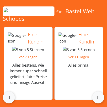
Bewertungen für Bastel-Welt Schobes:
Bastel-Welt
für
Schobes
5 von 5 Sternen von einer Kundin vor 
5 von 5 Sternen vo
Eine
Eine
Kundin
Kundin
vor 7 Tagen
vor 11 Tagen
Alles bestens, wie
Alles prima.
immer super schnell
geliefert, faire Preise
und riesige Auswahl
zurück
vor