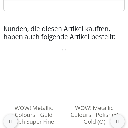
Kunden, die diesen Artikel kauften,
haben auch folgende Artikel bestellt:
Es folgt ein Produktslider - navigieren Sie mit der Tab-Tas
WOW! Metallic
WOW! Metallic
Colours - Gold
Colours - Polished
Rich Super Fine
Gold (O)
zurück
vor