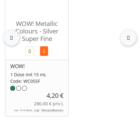
WOW! Metallic
Colours - Silver
zurück
vor
Super Fine
WOW!
1 Dose mit 15 mL
Code: WC05SF
4,20 €
280,00 € pro L
zzgl.
Versandkosten
inkl. 19 % MwSt.