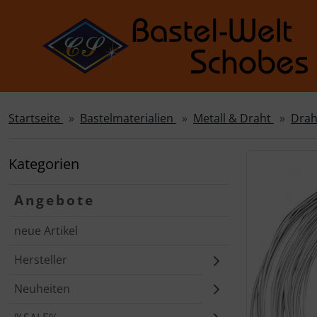
Startseite
Bastelmaterialien
Metall & Draht
Dra
Sprungnavigation
Springe zur Navigation
Springe zum Inhalt
Kategorien
Springe zum Login-Button
Angebote
Springe zum Button für Einstellungen
neue Artikel
Springe zu den allgemeinen Informationen
Hersteller
Neuheiten