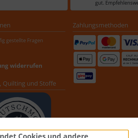
gut. Empfehlenswe
onen
Zahlungsmethoden
ig gestellte Fragen
ung widerrufen
 Quilting und Stoffe
ndet Cookies und andere