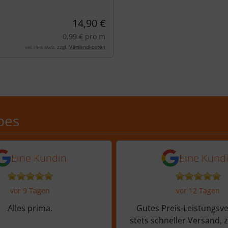
14,90 €
0,99 € pro m
zzgl.
Versandkosten
inkl. 19 % MwSt.
Schobes: 5,0 von 5 Sternen
bes
n vor 6 Tagen
5 Sternen von einer Kundin vor 9 
5 von 5 Sternen
Eine Kundin
Eine Kund
vor 9 Tagen
vor 12 Tagen
Alles prima.
Gutes Preis-Leistungsve
stets schneller Versand, 