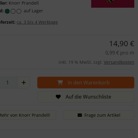
ler:
Knorr Prandell
d:
auf Lager
Knorr Prandell
eferzeit:
ca. 3 bis 4 Werktage
14,90 €
0,99 € pro m
inkl. 19 % MwSt. zzgl.
Versandkosten
In den Warenkorb
Auf die Wunschliste
Mehr von Knorr Prandell!
Frage zum Artikel