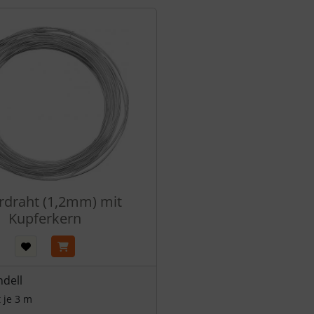
Produktslider - navigieren Sie mit der Tab-Taste zu den einzel
erdraht (1,2mm) mit
Kupferkern
ndell
 je 3 m