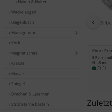
›› Haken & Halter
› Wackelaugen
zurück
Silb
› Biegeplüsch
› Moosgummi
› Kork
Knorr Pra
› Magnetisches
5 Rollen mit
Ø 1,5 mm
› Kränze
› Mosaik
› Spiegel
› Drachen & Laternen
Zuletz
› Strohsterne basteln