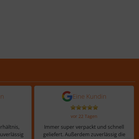
Tagen
 von einer Kundin vor 12 Tagen
5 von 5 Sternen von ein
in
Eine Kundin
vor 22 Tagen
rhältnis,
Immer super verpackt und schnell
zuverlässig
geliefert. Außerdem zuverlässig die