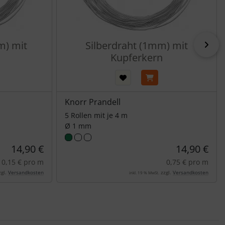
m) mit
Silberdraht (1mm) mit
vor
Kupferkern
Knorr Prandell
5 Rollen mit je 4 m
Ø 1 mm
14,90 €
14,90 €
0,15 € pro m
0,75 € pro m
gl.
Versandkosten
zzgl.
Versandkosten
inkl. 19 % MwSt.