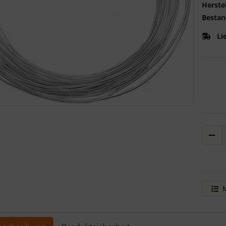
Herstel
Bestan
Li
ere Ansicht klicken Sie auf das Bild!