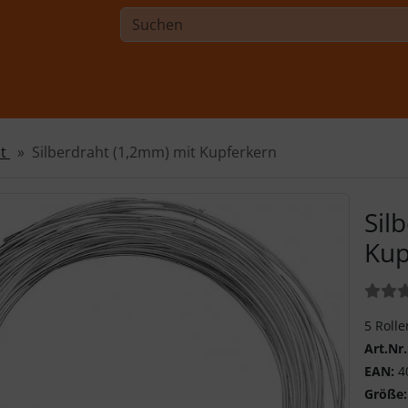
ht
Silberdraht (1,2mm) mit Kupferkern
Sil
Kup
Bewer
5 Rolle
Art.Nr.
EAN:
4
Größe: