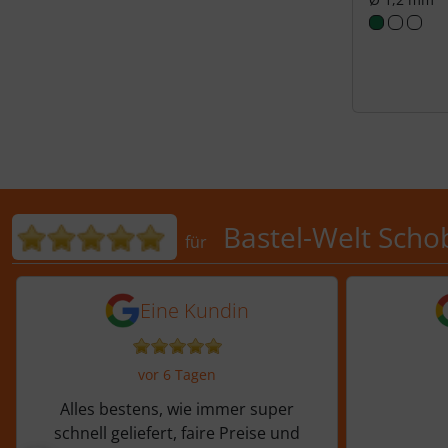
Bewertungen für Bastel-Welt 
Bastel-Welt Scho
für
5 von 5 Sternen von einer Kundi
5 von 
Eine Kundin
vor 6 Tagen
Alles bestens, wie immer super
schnell geliefert, faire Preise und