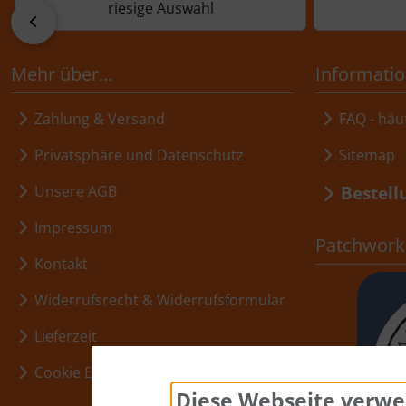
riesige Auswahl
zurück
Mehr über...
Informati
Zahlung & Versand
FAQ - häuf
Privatsphäre und Datenschutz
Sitemap
Bestell
Unsere AGB
Impressum
Patchwork,
Kontakt
Widerrufsrecht & Widerrufsformular
Lieferzeit
Cookie Einstellungen
Diese Webseite verwe