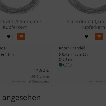
erdraht (1,5mm) mit
Silberdraht (0,4m
Kupferkern
Kupferkern
ndell
Knorr Prandell
 je 1,8 m
5 Rollen mit je 20 m
Ø 0,4 mm
14,90 €
1,66 € pro m
zzgl.
Versandkosten
zz
inkl. 19 % MwSt.
inkl. 19 % MwSt.
t angesehen