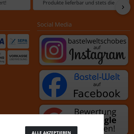
rt!
Produkte lieferbar und stets die ...
vor
Social Media
ALLE AKZEPTIEREN