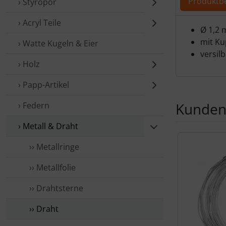
Produktb
› Styropor
› Acryl Teile
Produ
Ø 1,2
mit Ku
› Watte Kugeln & Eier
versilb
› Holz
› Papp-Artikel
Kunden,
› Federn
› Metall & Draht
Es folgt ein 
›› Metallringe
›› Metallfolie
›› Drahtsterne
›› Draht