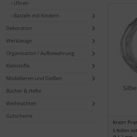
› Uhren
Es folgt ein 
› Basteln mit Kindern
Dekoration
Werkzeuge
Organisation / Aufbewahrung
Klebstoffe
Modellieren und Gießen
Silb
Bücher & Hefte
Weihnachten
Gutscheine
Knorr Pra
5 Rollen mit
Ø 1,2 mm