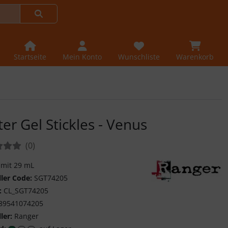
Startseite
Mein Konto
Wunschliste
Warenkorb
tter Gel Stickles - Venus
tungen:
Bewertungen
(0
)
 mit 29 mL
ller Code:
SGT74205
Ranger Ink
:
CL_SGT74205
89541074205
ler:
Ranger