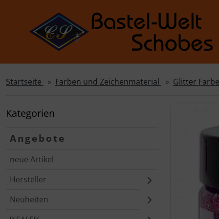
Startseite
Farben und Zeichenmaterial
Glitter Farb
Sprungnavigation
Springe zur Navigation
Springe zum Inhalt
Kategorien
Springe zum Login-Button
Angebote
Springe zum Button für Einstellungen
neue Artikel
Springe zu den allgemeinen Informationen
Hersteller
Neuheiten