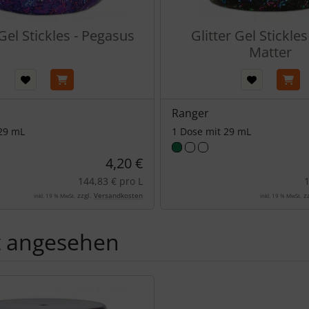
 Gel Stickles - Pegasus
Glitter Gel Stickles
Matter
Ranger
 29 mL
1 Dose mit 29 mL
4,20 €
144,83 € pro L
1
zzgl.
Versandkosten
zz
inkl. 19 % MwSt.
inkl. 19 % MwSt.
t angesehen
Produktslider - navigieren Sie mit der Tab-Taste zu den einzel