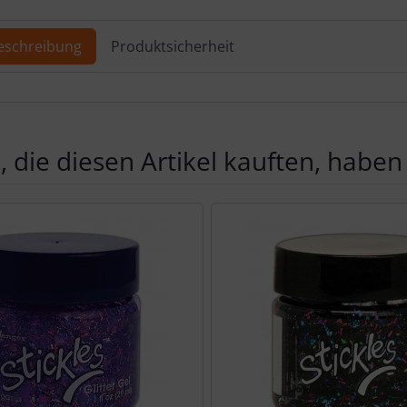
ere Ansicht klicken Sie auf das Bild!
eschreibung
Produktsicherheit
ktbeschreibung
 die diesen Artikel kauften, haben 
Produktslider - navigieren Sie mit der Tab-Taste zu den einzel