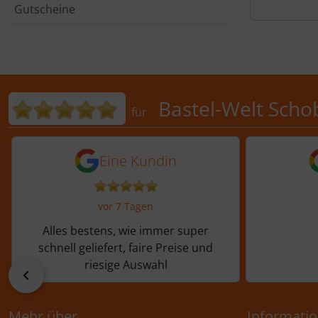
Gutscheine
Bewertungen für Bastel-Welt 
Bastel-Welt Scho
für
5 von 5 Sternen von einer Kundi
5 von 
Eine Kundin
vor 7 Tagen
Alles bestens, wie immer super
schnell geliefert, faire Preise und
riesige Auswahl
zurück
Mehr über...
Informati