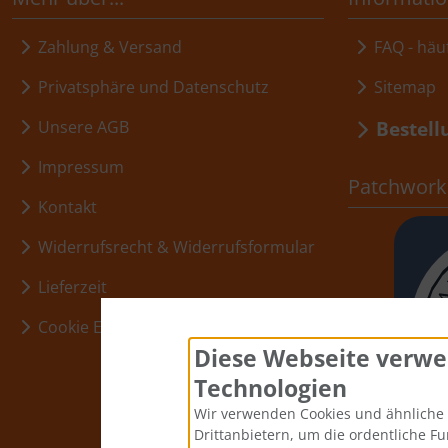
Zahlung & Versand
FAQ - häuf
Privatsphäre und Datenschutz
Sitemap
Bestell
Unsere AGB
Impressum
Patchwork,
Kontakt
Widerrufsrecht & Widerrufsformular
Lieferzeit
Cookie Einstellungen
Diese Webseite verwe
Technologien
Wir verwenden Cookies und ähnliche 
Drittanbietern, um die ordentliche F