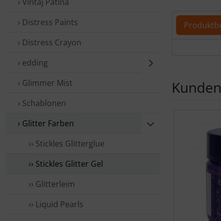
› Vintaj Patina
Für eine größ
› Distress Paints
Produktb
› Distress Crayon
Produ
› edding
› Glimmer Mist
Kunden,
› Schablonen
Es folgt ein 
› Glitter Farben
›› Stickles Glitterglue
›› Stickles Glitter Gel
›› Glitterleim
›› Liquid Pearls