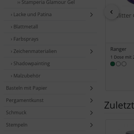
›› Stamperia Glamour Gel
zurück
› Lacke und Patina
Glitter
› Blattmetall
› Farbsprays
Ranger
› Zeichenmaterialien
1 Dose mit
› Shadowpainting
› Mal­zubehör
Basteln mit Papier
Pergamentkunst
Zuletz
Schmuck
Es folgt ein 
Stempeln