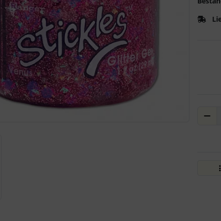
Bestan
Li