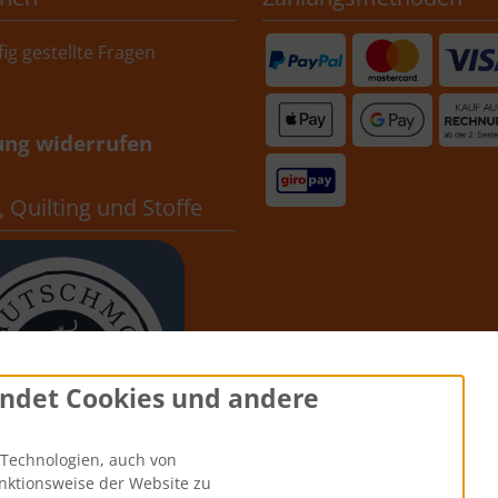
ig gestellte Fragen
ung widerrufen
 Quilting und Stoffe
ndet Cookies und andere
Technologien, auch von
unktionsweise der Website zu