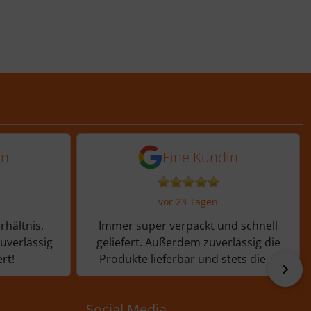
 Tagen
 von einer Kundin vor 13 Tagen
5 von 5 Sternen von ein
in
Eine Kundin
vor 23 Tagen
rhältnis,
Immer super verpackt und schnell
zuverlässig
geliefert. Außerdem zuverlässig die
rt!
Produkte lieferbar und stets die ...
vor
Social Media