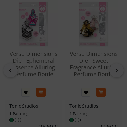
Verso Dimensions
Verso Dimensions
Die - Ephemeral
Die - Sweet
Essence Alluring
Fragrance Alluring
zurück
vor
Perfume Bottle
Perfume Bottle
Tonic Studios
Tonic Studios
1 Packung
1 Packung
26,50 €
29,50 €