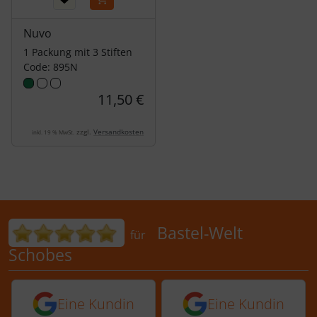
Nuvo
1 Packung mit 3 Stiften
Code: 895N
11,50 €
zzgl.
Versandkosten
inkl. 19 % MwSt.
Bewertungen für Bastel-Welt Schobes:
Bastel-Welt
für
Schobes
5 von 5 Sternen von einer Kundin vor 
5 von 5 Sternen vo
Eine Kundin
Eine Kundin