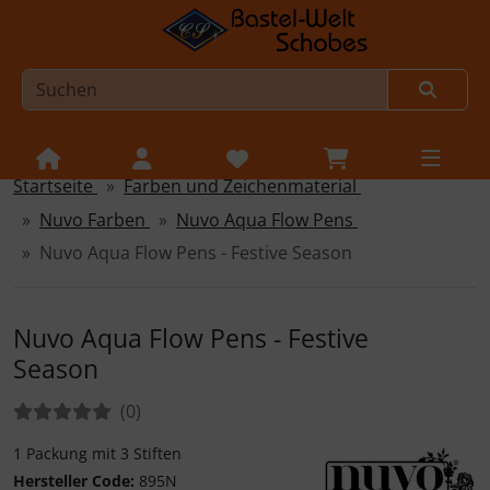
Startseite
Farben und Zeichenmaterial
Sprungnavigation
Springe zur Navigation
Nuvo Farben
Nuvo Aqua Flow Pens
Springe zum Inhalt
Nuvo Aqua Flow Pens - Festive Season
Springe zum Login-Button
Springe zum Button für Einstellungen
Nuvo Aqua Flow Pens - Festive
Season
Springe zu den allgemeinen Informationen
Bewertungen:
Bewertungen
(0
)
1 Packung mit 3 Stiften
Hersteller Code:
895N