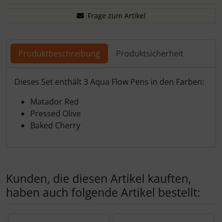
Frage zum Artikel
Produktbeschreibung
Produktsicherheit
Produktbeschreibung
Dieses Set enthält 3 Aqua Flow Pens in den Farben:
Matador Red
Pressed Olive
Baked Cherry
Kunden, die diesen Artikel kauften,
haben auch folgende Artikel bestellt:
Es folgt ein Produktslider - navigieren Sie mit der Tab-Tas