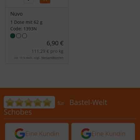
Nuvo
1 Dose mit 62 g
Code: 1393N
6,90 €
111,29 € pro kg
zzgl.
Versandkosten
inkl. 19 % MwSt.
Bewertungen für Bastel-Welt Schobes:
Bastel-Welt
für
Schobes
5 von 5 Sternen von einer Kundin vor 
5 von 5 Sternen vo
Eine Kundin
Eine Kundin