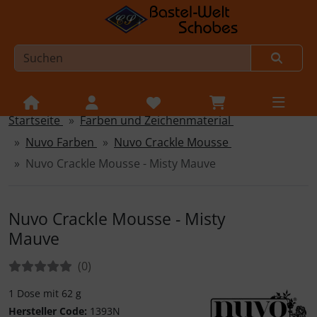
Startseite
Farben und Zeichenmaterial
Sprungnavigation
Springe zur Navigation
Nuvo Farben
Nuvo Crackle Mousse
Springe zum Inhalt
Nuvo Crackle Mousse - Misty Mauve
Springe zum Login-Button
Springe zum Button für Einstellungen
Nuvo Crackle Mousse - Misty
Mauve
Springe zu den allgemeinen Informationen
Bewertungen:
Bewertungen
(0
)
1 Dose mit 62 g
Hersteller Code:
1393N