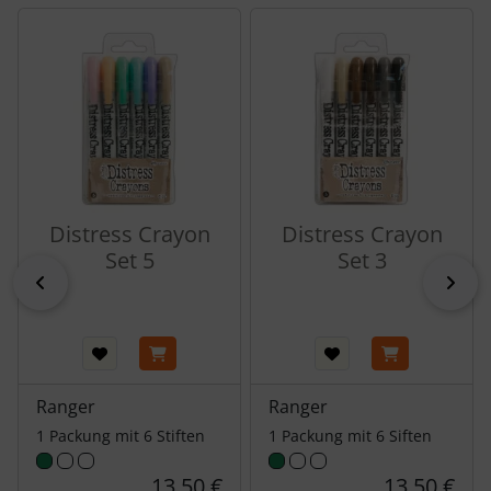
Es folgt ein Produktslider - navigieren Sie mit der Tab-Tas
Distress Crayon
Distress Crayon
Set 5
Set 3
zurück
vor
Ranger
Ranger
1 Packung mit 6 Stiften
1 Packung mit 6 Siften
13,50 €
13,50 €