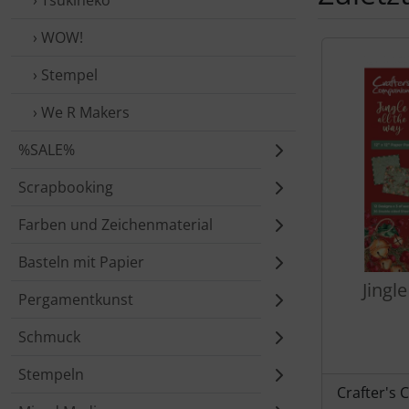
› Tsukineko
› WOW!
Es folgt ein 
› Stempel
› We R Makers
%SALE%
Scrapbooking
Farben und Zeichenmaterial
Basteln mit Papier
Jingl
Pergamentkunst
Schmuck
Stempeln
Crafter's