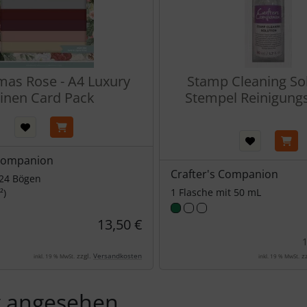
mas Rose - A4 Luxury
Stamp Cleaning Sol
inen Card Pack
Stempel Reinigung
 Companion
Crafter's Companion
 24 Bögen
1 Flasche mit 50 mL
²)
13,50 €
1
zzgl.
Versandkosten
zz
inkl. 19 % MwSt.
inkl. 19 % MwSt.
t angesehen