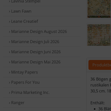
› Lavinia Stempel
› Lawn Fawn
› Leane Creatief
› Marianne Design August 2026
› Marianne Design Juli 2026
› Marianne Design Juni 2026
Für eine größ
› Marianne Design Mai 2026
Produktb
› Mintay Papers
Produ
36 Bögen g
› Papers For You
rustikalen 
30,5 cm. 18
› Prima Marketing Inc.
› Ranger
Enthält:
36 Blä