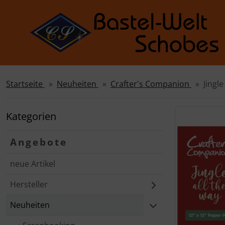
Startseite
Neuheiten
Crafter's Companion
Jingl
Sprungnavigation
Springe zur Navigation
Springe zum Inhalt
Kategorien
Springe zum Login-Button
Angebote
Springe zum Button für Einstellungen
neue Artikel
Springe zu den allgemeinen Informationen
Hersteller
Neuheiten