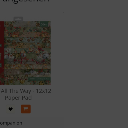
Produktslider - navigieren Sie mit der Tab-Taste zu den einzel
e All The Way - 12x12
Paper Pad
 Companion