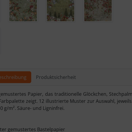
ere Ansicht klicken Sie auf das Bild!
eschreibung
Produktsicherheit
ktbeschreibung
emustertes Papier, das traditionelle Glöckchen, Stechpa
Farbpalette zeigt. 12 illustrierte Muster zur Auswahl, jeweil
0 g/m². Säure- und Ligninfrei.
tter gemustertes Bastelpapier