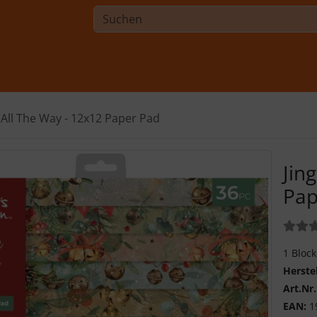
e All The Way - 12x12 Paper Pad
Jin
Pap
Bewer
1 Bloc
Herste
Art.Nr.
EAN:
1