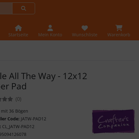
Startseite
Mein Konto
Wunschliste
Warenkorb
gle All The Way - 12x12
er Pad
tungen:
Bewertungen
(0
)
k mit 36 Bögen
ller Code:
JATW-PAD12
:
CL_JATW-PAD12
95094126078
Crafter's Companio