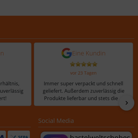
 Tagen
 von einer Kundin vor 13 Tagen
5 von 5 Sternen von ein
in
Eine Kundin
vor 23 Tagen
rhältnis,
Immer super verpackt und schnell
zuverlässig
geliefert. Außerdem zuverlässig die
rt!
Produkte lieferbar und stets die ...
vor
Social Media