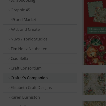
› Scrap­booking
› Graphic 45
› 49 and Market
› AALL and Create
› Nuvo / Tonic Studios
› Tim Holtz Neuheiten
› Ciao Bella
› Craft Consortium
› Crafter's Companion
› Elizabeth Craft Designs
› Karen Burniston