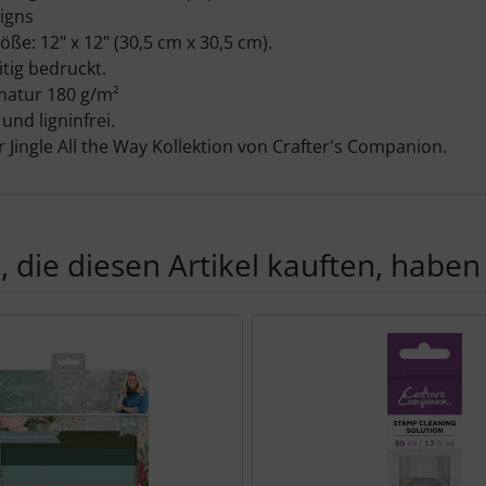
igns
öße: 12" x 12" (30,5 cm x 30,5 cm).
itig bedruckt.
atur 180 g/m²
und ligninfrei.
er Jingle All the Way Kollektion von Crafter's Companion.
 die diesen Artikel kauften, haben 
Produktslider - navigieren Sie mit der Tab-Taste zu den einzel