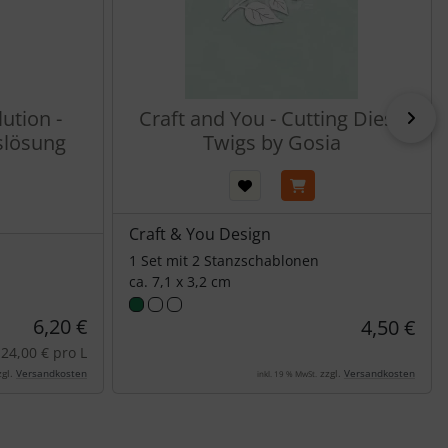
ution -
Craft and You - Cutting Dies -
vor
slösung
Twigs by Gosia
Craft & You Design
1 Set mit 2 Stanzschablonen
ca. 7,1 x 3,2 cm
6,20 €
4,50 €
24,00 € pro L
gl.
Versandkosten
zzgl.
Versandkosten
inkl. 19 % MwSt.