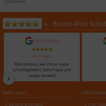
Gutscheine
Bewertungen für Bastel-Welt 
Bastel-Welt Scho
für
5 von 5 Sternen von einer Kundi
5 von 
Eine Kundin
vor 6 Tagen
Alles bestens, wie immer super
schnell geliefert, faire Preise und
riesige Auswahl
zurück
Mehr über...
Informati
Zahlung & Versand
FAQ - häuf