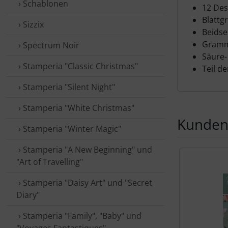
› Schablonen
12 Des
Blattgr
› Sizzix
Beidse
Gramm
› Spectrum Noir
Säure- 
› Stamperia "Classic Christmas"
Teil d
› Stamperia "Silent Night"
› Stamperia "White Christmas"
Kunden,
› Stamperia "Winter Magic"
› Stamperia "A New Beginning" und
Es folgt ein 
"Art of Travelling"
› Stamperia "Daisy Art" und "Secret
Diary"
› Stamperia "Family", "Baby" und