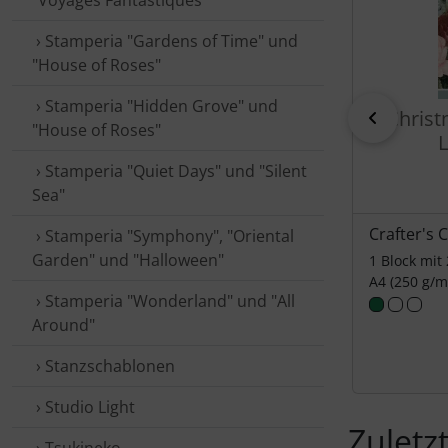
"Voyages Fantastiques"
› Stamperia "Gardens of Time" und
"House of Roses"
› Stamperia "Hidden Grove" und
Christ
zurück
"House of Roses"
L
› Stamperia "Quiet Days" und "Silent
Sea"
Crafter's
› Stamperia "Symphony", "Oriental
Garden" und "Halloween"
1 Block mit
A4 (250 g/m
› Stamperia "Wonderland" und "All
Around"
› Stanz­schablonen
› Studio Light
Zuletz