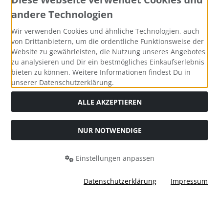
andere Technologien
Wir verwenden Cookies und ähnliche Technologien, auch
von Drittanbietern, um die ordentliche Funktionsweise der
Website zu gewährleisten, die Nutzung unseres Angebotes
zu analysieren und Dir ein bestmögliches Einkaufserlebnis
bieten zu können. Weitere Informationen findest Du in
unserer Datenschutzerklärung.
ALLE AKZEPTIEREN
NUR NOTWENDIGE
Alle Preise inkl. gesetzl. MwSt. zzgl.
Versandkosten
. Die
durchgestrichenen Preise entsprechen dem bisherigen Preis
Einstellungen anpassen
bei Bastel-Welt Schobes.
Bastel-Welt Schobes © 2026 | Template © 2026 by Karl
Datenschutzerklärung
Impressum
mod
ified eCommerce Shopsoftware © 2009-2026