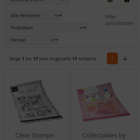
Hier kannst Du die nachfolgenden Artikel nach ihren Eige
Filter
zurücksetzen
1
Zeige
1
bis
17
(von insgesamt
17
Artikeln)
Clear Stamps -
Collectables by