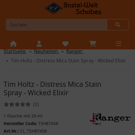
Startseite
Neuheiten
Ranger
Sprungnavigation
Springe zur Navigation
Tim Holtz - Distress Mica Stain Spray - Wicked Elixir
Springe zum Inhalt
Springe zum Login-Button
Tim Holtz - Distress Mica Stain
Springe zum Button für Einstellungen
Spray - Wicked Elixir
Springe zu den allgemeinen Informationen
Bewertungen:
Bewertungen
(0
)
1 Flasche mit 29 ml
Hersteller Code:
TSH87458
Ranger Ink
Art.Nr.:
CL_TSH87458