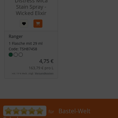
Distress Mica
Stain Spray -
Wicked Elixir
Ranger
1 Flasche mit 29 ml
Code: TSH87458
4,75 €
163,79 € pro L
zzgl.
Versandkosten
inkl. 19 % MwSt.
Bewertungen für Bastel-Welt Schobes:
Bastel-Welt
für