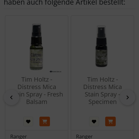
haben auch folgende Artikel bestellt:
Es folgt ein Produktslider - navigieren Sie mit der Tab-Tas
Tim Holtz -
Tim Holtz -
Distress Mica
Distress Mica
Stain Spray - Fresh
Stain Spray -
zurück
vor
Balsam
Specimen
Ranger
Ranger