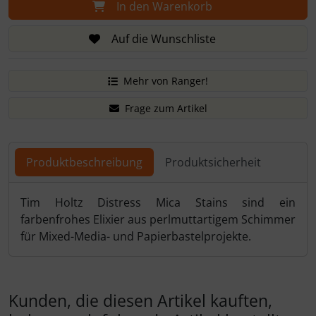
In den Warenkorb
Auf die Wunschliste
Mehr von Ranger!
Frage zum Artikel
Produktbeschreibung
Produktsicherheit
Produktbeschreibung
Tim Holtz Distress Mica Stains sind ein
farbenfrohes Elixier aus perlmuttartigem Schimmer
für Mixed-Media- und Papierbastelprojekte.
Kunden, die diesen Artikel kauften,