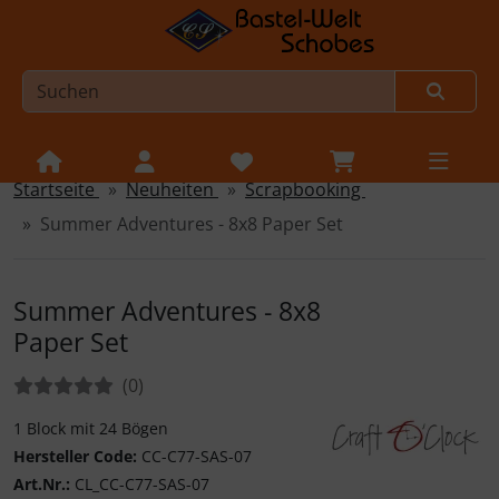
Startseite
Neuheiten
Scrap­booking
Sprungnavigation
Springe zur Navigation
Summer Adventures - 8x8 Paper Set
Springe zum Inhalt
Springe zum Login-Button
Summer Adventures - 8x8
Springe zum Button für Einstellungen
Paper Set
Springe zu den allgemeinen Informationen
Bewertungen:
Bewertungen
(0
)
1 Block mit 24 Bögen
Hersteller Code:
CC-C77-SAS-07
Craft O'Clock
Art.Nr.:
CL_CC-C77-SAS-07