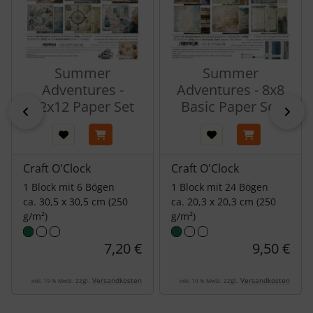
Summer
Summer
Adventures -
Adventures - 8x8
12x12 Paper Set
Basic Paper Set
zurück
vor
Craft O'Clock
Craft O'Clock
1 Block mit 6 Bögen
1 Block mit 24 Bögen
ca. 30,5 x 30,5 cm (250
ca. 20,3 x 20,3 cm (250
g/m²)
g/m²)
7,20 €
9,50 €
zzgl.
Versandkosten
zzgl.
Versandkosten
inkl. 19 % MwSt.
inkl. 19 % MwSt.