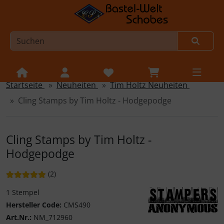
Startseite
Neuheiten
Tim Holtz Neuheiten
Sprungnavigation
Springe zur Navigation
Cling Stamps by Tim Holtz - Hodgepodge
Springe zum Inhalt
Springe zum Login-Button
Cling Stamps by Tim Holtz -
Springe zum Button für Einstellungen
Hodgepodge
Springe zu den allgemeinen Informationen
Bewertung: 5 von 5 Sternen!
Bewertungen
(2
)
1 Stempel
Hersteller Code:
CMS490
Art.Nr.:
NM_712960
Stampers Anonymo