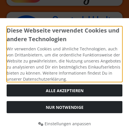
Diese Webseite verwendet Cookies und
andere Technologien
Wir verwenden Cookies und ähnliche Technologien, auch
von Drittanbietern, um die ordentliche Funktionsweise der
Website zu gewährleisten, die Nutzung unseres Angebotes
zu analysieren und Dir ein bestmögliches Einkaufserlebnis
bieten zu können. Weitere Informationen findest Du in
unserer Datenschutzerklärung.
ALLE AKZEPTIEREN
NUR NOTWENDIGE
Alle Preise inkl. gesetzl. MwSt. zzgl.
Versandkosten
. Die
durchgestrichenen Preise entsprechen dem bisherigen Preis
Einstellungen anpassen
bei Bastel-Welt Schobes.