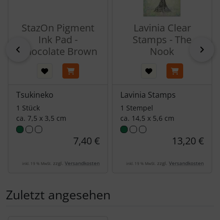
StazOn Pigment
Lavinia Clear
Ink Pad -
Stamps - The
zurück
vor
Chocolate Brown
Nook
Tsukineko
Lavinia Stamps
1 Stück
1 Stempel
ca. 7,5 x 3,5 cm
ca. 14,5 x 5,6 cm
7,40 €
13,20 €
zzgl.
Versandkosten
zzgl.
Versandkosten
inkl. 19 % MwSt.
inkl. 19 % MwSt.
Zuletzt angesehen
Es folgt ein Produktslider - navigieren Sie mit der Tab-Tas