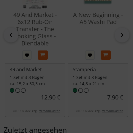
49 And Market -
A New Beginning -
6x12 Rub-On
A5 Washi Pad
Transfer - The
zurück
vor
Looking Glass -
Blendable
49 and Market
Stamperia
1 Set mit 3 Bögen
1 Set mit 8 Bögen
ca. 15,2 x 30,3 cm
ca. 14,8 x 21 cm
12,90 €
7,90 €
zzgl.
Versandkosten
zzgl.
Versandkosten
inkl. 19 % MwSt.
inkl. 19 % MwSt.
Zuletzt angesehen