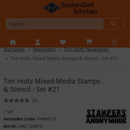
Startseite
Neuheiten
Tim Holtz Neuheiten
Sprungnavigation
Springe zur Navigation
Tim Holtz Mixed-Media Stamps & Stencil - Set #21
Springe zum Inhalt
Springe zum Login-Button
Tim Holtz Mixed-Media Stamps
Springe zum Button für Einstellungen
& Stencil - Set #21
Springe zu den allgemeinen Informationen
Bewertungen:
Bewertungen
(0
)
1 Set
Hersteller Code:
THMM121
Art.Nr.:
NM_724879
Stampers Anonymo