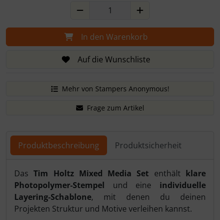
In den Warenkorb
Auf die Wunschliste
Mehr von Stampers Anonymous!
Frage zum Artikel
Produktbeschreibung
Produktsicherheit
Produktbeschreibung
Das
Tim Holtz Mixed Media Set
enthält
klare
Photopolymer-Stempel
und eine
individuelle
Layering-Schablone
, mit denen du deinen
Projekten Struktur und Motive verleihen kannst.