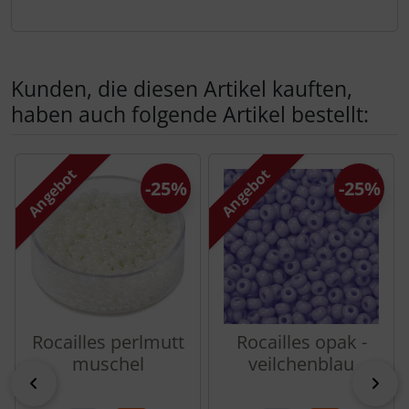
Kunden, die diesen Artikel kauften,
haben auch folgende Artikel bestellt:
Es folgt ein Produktslider - navigieren Sie mit der Tab-Tas
Angebot
Angebot
-25%
-25%
Rocailles perlmutt
Rocailles opak -
muschel
veilchenblau
zurück
vor