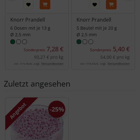
Knorr Prandell
Knorr Prandell
6 Dosen mit je 13 g
5 Beutel mit je 20 g
Ø 2,5 mm
Ø 2,5 mm
7,28 €
5,40 €
Sonderpreis
Sonderpreis
93,27 € pro kg
54,00 € pro kg
zzgl.
Versandkosten
zzgl.
Versandkosten
inkl. 19 % MwSt.
inkl. 19 % MwSt.
Zuletzt angesehen
Es folgt ein Produktslider - navigieren Sie mit der Tab-Tas
Angebot
-25%