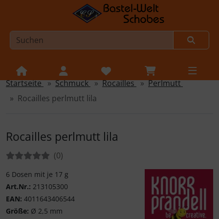
Startseite
Schmuck
Rocailles
Perlmutt
Sprungnavigation
Springe zur Navigation
Rocailles perlmutt lila
Springe zum Inhalt
Springe zum Login-Button
Rocailles perlmutt lila
Springe zum Button für Einstellungen
Bewertungen:
Bewertungen
(0
)
Springe zu den allgemeinen Informationen
6 Dosen mit je 17 g
Art.Nr.:
213105300
EAN:
4011643406544
Größe:
Ø 2,5 mm