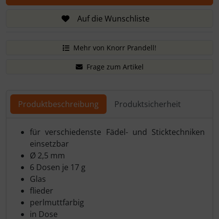
Auf die Wunschliste
Mehr von Knorr Prandell!
Frage zum Artikel
Produktbeschreibung
Produktsicherheit
Produktbeschreibung
für verschiedenste Fädel- und Sticktechniken
einsetzbar
Ø 2,5 mm
6 Dosen je 17 g
Glas
flieder
perlmuttfarbig
in Dose