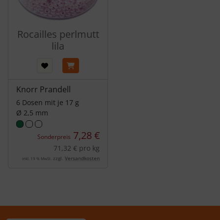
Rocailles perlmutt
lila
Knorr Prandell
6 Dosen mit je 17 g
Ø 2,5 mm
7,28 €
Sonderpreis
71,32 € pro kg
zzgl.
Versandkosten
inkl. 19 % MwSt.