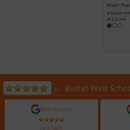
Knorr Pra
6 Dosen mit
Ø 2,5 mm
Bewertungen für Bastel-Welt 
Bastel-Welt Scho
für
5 von 5 Sternen von einer Kundi
5 von 
Eine Kundin
vor 5 Tagen