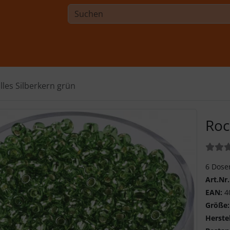
lles Silberkern grün
Roc
Bewer
6 Dosen
Art.Nr.
EAN:
4
Größe:
Herstel