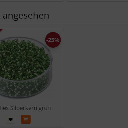
t angesehen
Produktslider - navigieren Sie mit der Tab-Taste zu den einzel
-25%
lles Silberkern grün