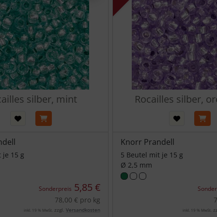
ailles silber, mint
Rocailles silber, o
ndell
Knorr Prandell
 je 15 g
5 Beutel mit je 15 g
Ø 2,5 mm
5,85 €
Sonderpreis
Sonder
78,00 € pro kg
7
zzgl.
Versandkosten
zz
inkl. 19 % MwSt.
inkl. 19 % MwSt.