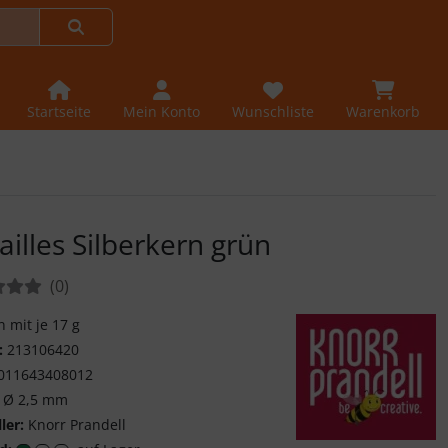
Startseite
Mein Konto
Wunschliste
Warenkorb
ailles Silberkern grün
tungen:
Bewertungen
(0
)
 mit je 17 g
:
213106420
011643408012
Ø 2,5 mm
ler:
Knorr Prandell