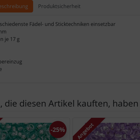
eschreibung
Produktsicherheit
ktbeschreibung
rschiedenste Fädel- und Sticktechniken einsetzbar
 mm
n je 17 g
lbereinzug
e
 die diesen Artikel kauften, haben 
Produktslider - navigieren Sie mit der Tab-Taste zu den einzel
Angebot
-25%