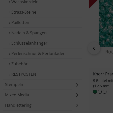
› Wachs­kordeln
› Strass-Steine
› Pailletten
› Nadeln & Spangen
› Schlüssel­anhänger
zurück
Roc
› Perlen­schnur & Perlon­faden
› Zubehör
Knorr Pra
› REST­POSTEN
5 Beutel mit
Stempeln
Ø 2,5 mm
Mixed Media
Handlettering