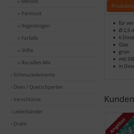
›› Metallic
Produktb
›› Perlmutt
Produ
für ve
›› Regen­bogen
Ø 2,5
6 Dose
›› Farfalle
Glas
›› Stifte
grün
mit Si
›› Rocailles-Mix
in Dos
› Schmuck­elemente
› Ösen / Quetsch­perlen
Kunden,
› Ver­schlüsse
› Leder­bänder
Es folgt ein 
Angebot
› Draht