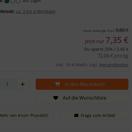
d:
auf Lager
Knorr Prandell
eferzeit:
ca. 3 bis 4 Werktage
9,80 €
Unser bisheriger Preis
7,35 €
Jetzt nur
Du sparst 25% / 2,45 €
72,06 € pro kg
inkl. 19 % MwSt. zzgl.
Versandkosten
In den Warenkorb
Auf die Wunschliste
Mehr von Knorr Prandell!
Frage zum Artikel