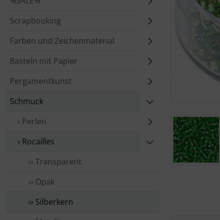
%SALE%
Scrapbooking
Farben und Zeichenmaterial
Basteln mit Papier
Pergamentkunst
Schmuck
› Perlen
› Rocailles
›› Trans­parent
›› Opak
Für eine größ
›› Silberkern