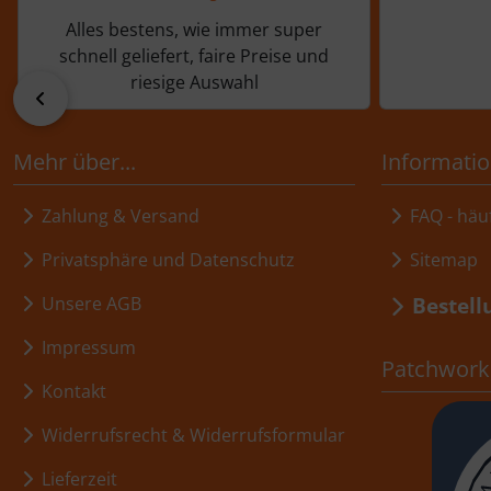
Alles bestens, wie immer super
schnell geliefert, faire Preise und
riesige Auswahl
zurück
Mehr über...
Informati
Zahlung & Versand
FAQ - häuf
Privatsphäre und Datenschutz
Sitemap
Bestell
Unsere AGB
Impressum
Patchwork,
Kontakt
Widerrufsrecht & Widerrufsformular
Lieferzeit