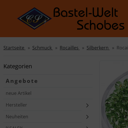
Startseite
Schmuck
Rocailles
Silberkern
Rocai
Sprungnavigation
Springe zur Navigation
Springe zum Inhalt
Kategorien
Springe zum Login-Button
Angebote
Springe zum Button für Einstellungen
neue Artikel
Springe zu den allgemeinen Informationen
Hersteller
Neuheiten