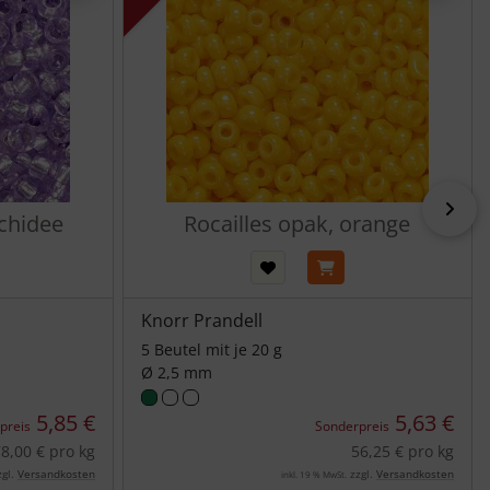
vor
rchidee
Rocailles opak, orange
Knorr Prandell
5 Beutel mit je 20 g
Ø 2,5 mm
5,85 €
5,63 €
preis
Sonderpreis
8,00 € pro kg
56,25 € pro kg
gl.
Versandkosten
zzgl.
Versandkosten
inkl. 19 % MwSt.