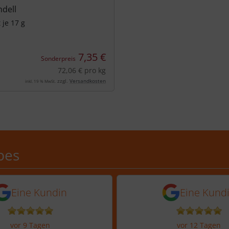
ndell
 je 17 g
7,35 €
Sonderpreis
72,06 € pro kg
zzgl.
Versandkosten
inkl. 19 % MwSt.
Schobes: 5,0 von 5 Sternen
bes
n vor 5 Tagen
5 Sternen von einer Kundin vor 9 
5 von 5 Sternen
Eine Kundin
Eine Kund
vor 9 Tagen
vor 12 Tagen