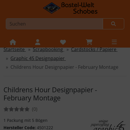
Startseite
Scrapbooking
Cardstocks / Papiere
Sprungnavigation
Springe zur Navigation
Graphic 45 Designpapier
Springe zum Inhalt
Childrens Hour Designpapier - February Montage
Springe zum Login-Button
Springe zum Button für Einstellungen
Childrens Hour Designpapier -
February Montage
Springe zu den allgemeinen Informationen
Bewertungen:
Bewertungen
(0
)
1 Packung mit 5 Bögen
Hersteller Code:
4501222