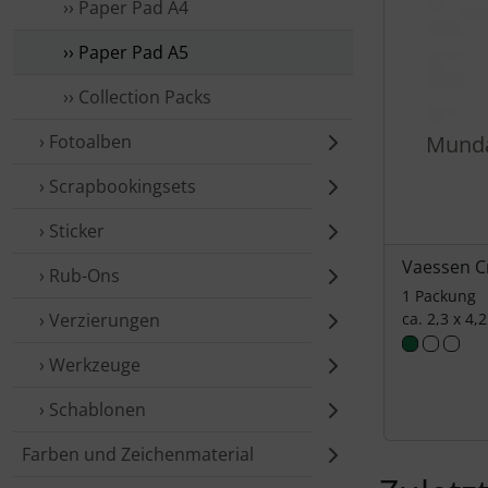
›› Paper Pad A4
›› Paper Pad A5
›› Collection Packs
› Fotoalben
Munda
› Scrap­booking­sets
› Sticker
Vaessen C
› Rub-Ons
1 Packung
› Verzierungen
ca. 2,3 x 4,
› Werkzeuge
› Schablonen
Farben und Zeichenmaterial