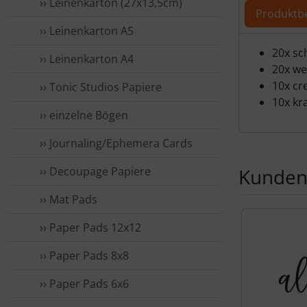
›› Leinenkarton (27x13,5cm)
Produktb
›› Leinenkarton A5
Produ
20x sc
›› Leinenkarton A4
20x we
10x c
›› Tonic Studios Papiere
10x kra
›› einzelne Bögen
›› Journaling/Ephemera Cards
›› Decoupage Papiere
Kunden,
›› Mat Pads
Es folgt ein 
›› Paper Pads 12x12
›› Paper Pads 8x8
›› Paper Pads 6x6