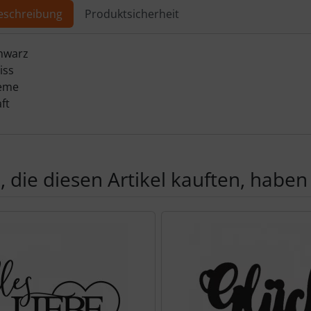
eschreibung
Produktsicherheit
ktbeschreibung
hwarz
iss
reme
ft
 die diesen Artikel kauften, haben 
Produktslider - navigieren Sie mit der Tab-Taste zu den einzel