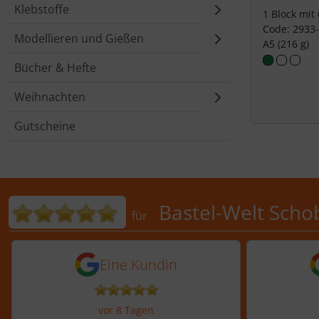
Klebstoffe
1 Block mit
Code: 2933
Modellieren und Gießen
A5 (216 g)
Bücher & Hefte
Weihnachten
Gutscheine
Bewertungen für Bastel-Welt 
Bastel-Welt Scho
für
5 von 5 Sternen von einer Kundi
5 von 
Eine Kundin
vor 8 Tagen