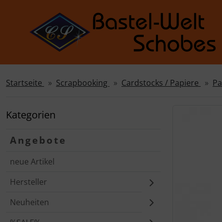
Startseite
Scrapbooking
Cardstocks / Papiere
Pa
Sprungnavigation
Springe zur Navigation
Springe zum Inhalt
Kategorien
Springe zum Login-Button
Angebote
Springe zum Button für Einstellungen
neue Artikel
Springe zu den allgemeinen Informationen
Hersteller
Neuheiten