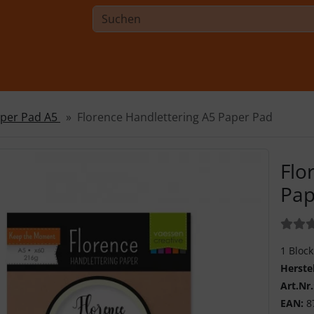
per Pad A5
Florence Handlettering A5 Paper Pad
Flo
Pap
Bewer
1 Bloc
Herste
Art.Nr.
EAN:
8