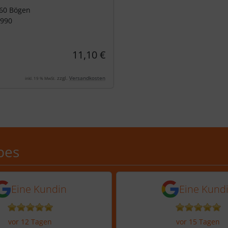
 60 Bögen
-990
11,10 €
zzgl.
Versandkosten
inkl. 19 % MwSt.
Schobes: 5,0 von 5 Sternen
bes
n vor 8 Tagen
5 Sternen von einer Kundin vor 12
5 von 5 Sternen
Eine Kundin
Eine Kund
vor 12 Tagen
vor 15 Tagen