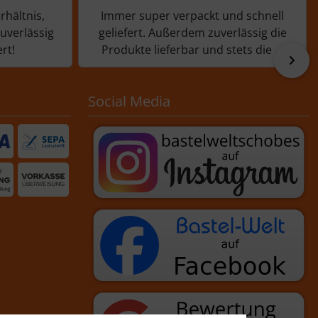
rhältnis,
Immer super verpackt und schnell
zuverlässig
geliefert. Außerdem zuverlässig die
rt!
Produkte lieferbar und stets die ...
vor
Social Media