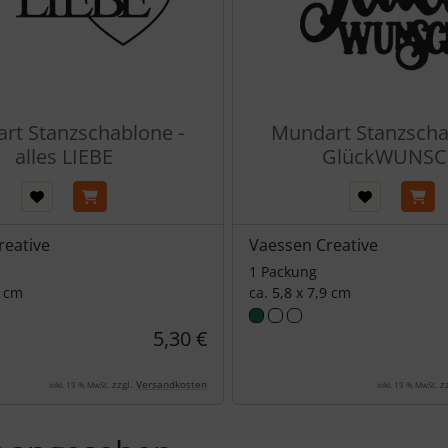
rt Stanzschablone -
Mundart Stanzscha
alles LIEBE
GlückWUNS
reative
Vaessen Creative
1 Packung
2 cm
ca. 5,8 x 7,9 cm
5,30 €
zzgl.
Versandkosten
zz
inkl. 19 % MwSt.
inkl. 19 % MwSt.