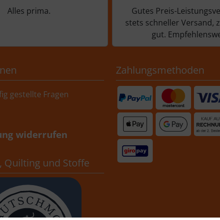
Alles prima.
Gutes Preis-Leistungsve
stets schneller Versand, 
gut. Empfehlenswe
onen
Zahlungsmethoden
ig gestellte Fragen
ung widerrufen
 Quilting und Stoffe