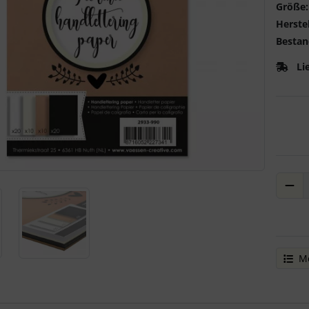
Größe:
Herstel
Bestan
Li
Me
ere Ansicht klicken Sie auf das Bild!