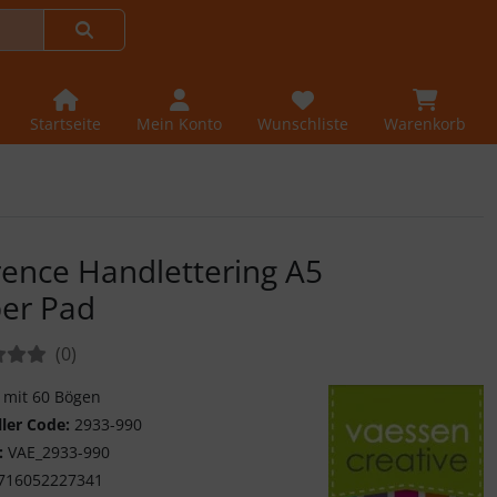
Startseite
Mein Konto
Wunschliste
Warenkorb
rence Handlettering A5
er Pad
tungen:
Bewertungen
(0
)
k mit 60 Bögen
ller Code:
2933-990
:
VAE_2933-990
716052227341