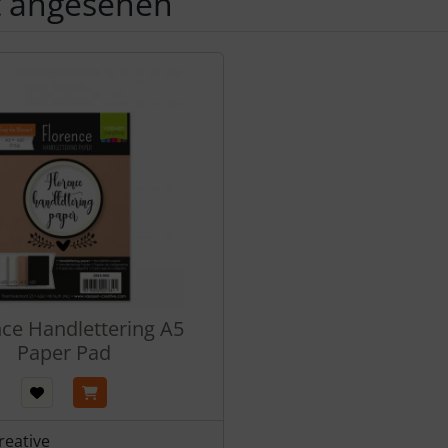
t angesehen
Produktslider - navigieren Sie mit der Tab-Taste zu den einzel
nce Handlettering A5
Paper Pad
reative