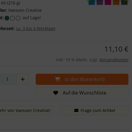
A5 (216 g)
Vaessen Creative
ler:
Vaessen Creative
d:
auf Lager
eferzeit:
ca. 3 bis 4 Werktage
11,10 €
inkl. 19 % MwSt. zzgl.
Versandkosten
In den Warenkorb
Auf die Wunschliste
hr von Vaessen Creative!
Frage zum Artikel