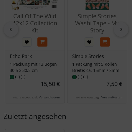
Call Of The Wild
Simple Stories
12x12 Collection
Washi Tape - My
zurück
vor
Kit
Story
Echo Park
Simple Stories
1 Packung mit 13 Bögen
1 Packung mit 5 Rollen
30,5 x 30,5 cm
Breite: ca. 15mm / 8mm
15,50 €
7,50 €
zzgl.
Versandkosten
zzgl.
Versandkosten
inkl. 19 % MwSt.
inkl. 19 % MwSt.
Zuletzt angesehen
Es folgt ein Produktslider - navigieren Sie mit der Tab-Tas