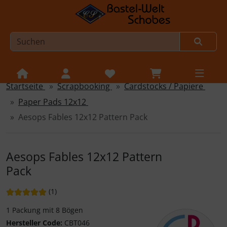
Startseite
Scrapbooking
Cardstocks / Papiere
Sprungnavigation
Springe zur Navigation
Paper Pads 12x12
Springe zum Inhalt
Aesops Fables 12x12 Pattern Pack
Springe zum Login-Button
Springe zum Button für Einstellungen
Aesops Fables 12x12 Pattern
Pack
Springe zu den allgemeinen Informationen
Bewertung: 5 von 5 Sternen!
Bewertungen
(1
)
1 Packung mit 8 Bögen
Hersteller Code:
CBT046