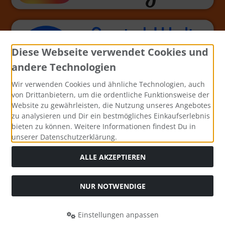
Diese Webseite verwendet Cookies und
andere Technologien
Wir verwenden Cookies und ähnliche Technologien, auch
von Drittanbietern, um die ordentliche Funktionsweise der
Website zu gewährleisten, die Nutzung unseres Angebotes
zu analysieren und Dir ein bestmögliches Einkaufserlebnis
bieten zu können. Weitere Informationen findest Du in
unserer Datenschutzerklärung.
ALLE AKZEPTIEREN
NUR NOTWENDIGE
Alle Preise inkl. gesetzl. MwSt. zzgl.
Versandkosten
. Die
durchgestrichenen Preise entsprechen dem bisherigen Preis
Einstellungen anpassen
bei Bastel-Welt Schobes.