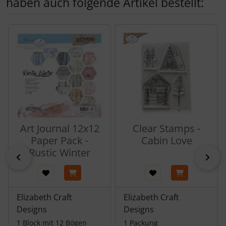
haben auch folgende Artikel bestellt:
Es folgt ein Produktslider - navigieren Sie mit der Tab-Tas
Art Journal 12x12
Clear Stamps -
Paper Pack -
Cabin Love
Rustic Winter
zurück
vor
Elizabeth Craft
Elizabeth Craft
Designs
Designs
1 Block mit 12 Bögen
1 Packung