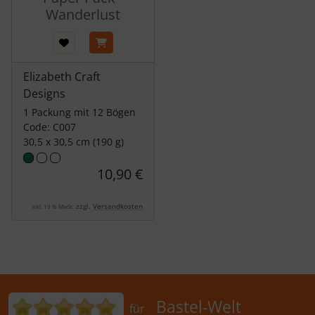
Wanderlust
Elizabeth Craft
Designs
1 Packung mit 12 Bögen
Code: C007
30,5 x 30,5 cm (190 g)
10,90 €
zzgl.
Versandkosten
inkl. 19 % MwSt.
Bewertungen für Bastel-Welt Schobes:
Bastel-Welt
für