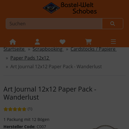
Startseite
Scrapbooking
Cardstocks / Papiere
Sprungnavigation
Springe zur Navigation
Paper Pads 12x12
Springe zum Inhalt
Art Journal 12x12 Paper Pack - Wanderlust
Springe zum Login-Button
Springe zum Button für Einstellungen
Art Journal 12x12 Paper Pack -
Wanderlust
Springe zu den allgemeinen Informationen
Bewertung: 5 von 5 Sternen!
Bewertungen
(1
)
1 Packung mit 12 Bögen
Hersteller Code:
C007