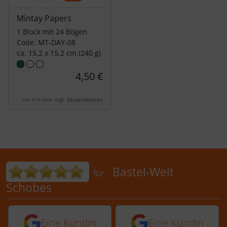
Mintay Papers
1 Block mit 24 Bögen
Code: MT-DAY-08
ca. 15,2 x 15,2 cm (240 g)
4,50 €
zzgl.
Versandkosten
inkl. 19 % MwSt.
Bewertungen für Bastel-Welt Schobes:
Bastel-Welt
für
Schobes
5 von 5 Sternen von einer Kundin vor 
5 von 5 Sternen vo
Eine Kundin
Eine Kundin