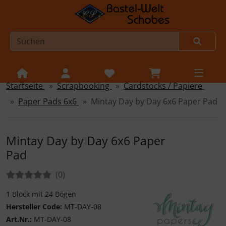
Startseite
Scrapbooking
Cardstocks / Papiere
Sprungnavigation
Springe zur Navigation
Paper Pads 6x6
Mintay Day by Day 6x6 Paper Pad
Springe zum Inhalt
Springe zum Login-Button
Mintay Day by Day 6x6 Paper
Springe zum Button für Einstellungen
Pad
Springe zu den allgemeinen Informationen
Bewertungen:
Bewertungen
(0
)
1 Block mit 24 Bögen
Hersteller Code:
MT-DAY-08
Art.Nr.:
MT-DAY-08