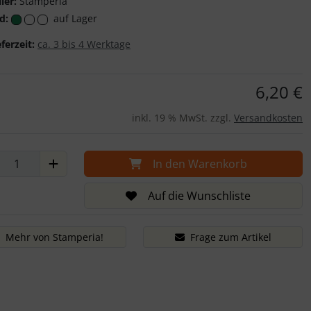
ler:
Stamperia
d:
auf Lager
eferzeit:
ca. 3 bis 4 Werktage
6,20 €
inkl. 19 % MwSt. zzgl.
Versandkosten
In den Warenkorb
Auf die Wunschliste
Mehr von Stamperia!
Frage zum Artikel