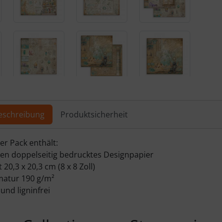
ere Ansicht klicken Sie auf das Bild!
eschreibung
Produktsicherheit
er Pack enthält:
en doppelseitig bedrucktes Designpapier
20,3 x 20,3 cm (8 x 8 Zoll)
atur 190 g/m²
und ligninfrei