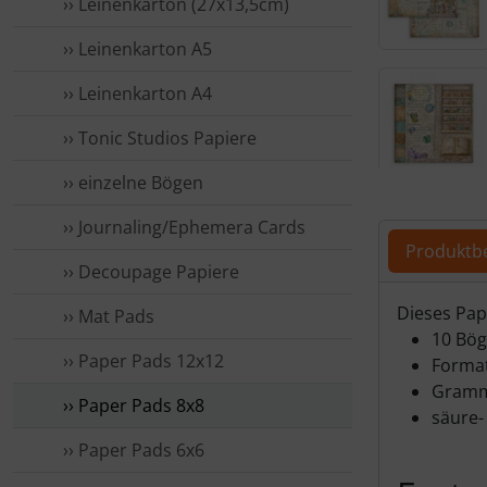
›› Leinenkarton (27x13,5cm)
›› Leinenkarton A5
›› Leinenkarton A4
›› Tonic Studios Papiere
›› einzelne Bögen
Für eine größ
›› Journaling/Ephemera Cards
Produktb
›› Decoupage Papiere
Dieses Pap
›› Mat Pads
10 Bög
›› Paper Pads 12x12
Format 
Gramm
›› Paper Pads 8x8
säure- 
›› Paper Pads 6x6