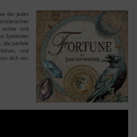
bei der jedes
stlerischer
n antike und
und Symbolen
 die perfekt
rleihen, und
ion dich ein,