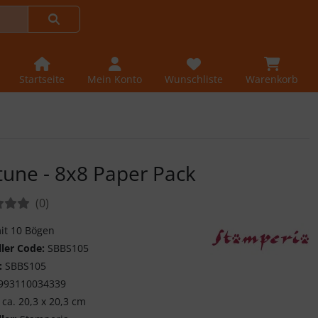
Startseite
Mein Konto
Wunschliste
Warenkorb
tune - 8x8 Paper Pack
tungen:
Bewertungen
(0
)
mit 10 Bögen
ller Code:
SBBS105
Entdecke die kreati
:
SBBS105
993110034339
ca. 20,3 x 20,3 cm