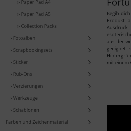
Fortu
›› Paper Pad A4
Begib dich
›› Paper Pad A5
Produkt a
›› Collection Packs
Ausdruck d
esoterisch
› Fotoalben
aus der we
geeignet 
› Scrap­booking­sets
Hintergrün
› Sticker
mit einem 
› Rub-Ons
› Verzierungen
› Werkzeuge
› Schablonen
Farben und Zeichenmaterial