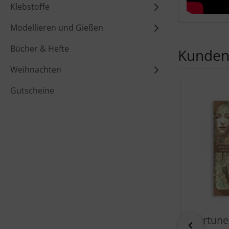
Klebstoffe
Modellieren und Gießen
Bücher & Hefte
Kunden,
Weihnachten
Es folgt ein 
Gutscheine
Fortune
zurück