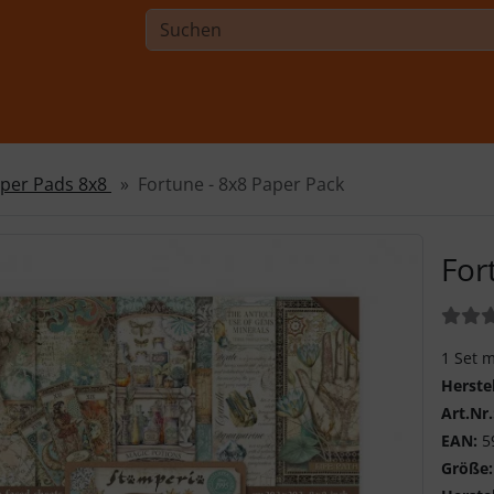
per Pads 8x8
Fortune - 8x8 Paper Pack
For
Bewer
1 Set 
Herste
Art.Nr.
EAN:
5
Größe: