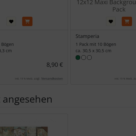
12x12 Maxi Backgro
Pack
Stamperia
2 Bögen
1 Pack mit 10 Bögen
0,3 cm
ca. 30,5 x 30,5 cm
8,90 €
zzgl.
Versandkosten
zz
inkl. 19 % MwSt.
inkl. 19 % MwSt.
t angesehen
Produktslider - navigieren Sie mit der Tab-Taste zu den einzel