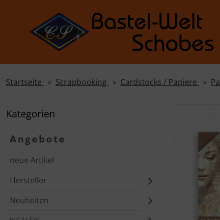
Startseite
Scrapbooking
Cardstocks / Papiere
Pa
Sprungnavigation
Springe zur Navigation
Springe zum Inhalt
Kategorien
Springe zum Login-Button
Angebote
Springe zum Button für Einstellungen
neue Artikel
Springe zu den allgemeinen Informationen
Hersteller
Neuheiten