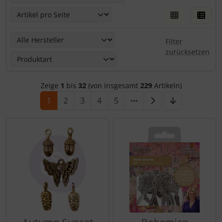
Hier kannst Du die nachfolgenden Artikel nach ihren Eige
Filter
zurücksetzen
Zeige
1
bis
32
(von insgesamt
229
Artikeln)
1
2
3
4
5