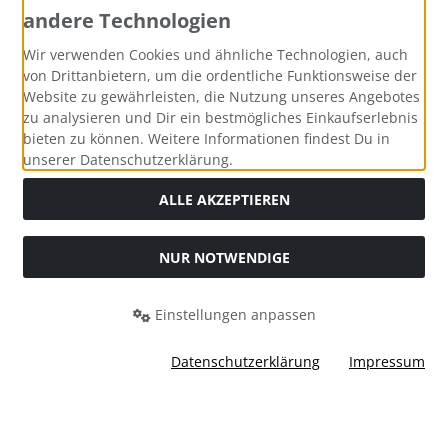
andere Technologien
Wir verwenden Cookies und ähnliche Technologien, auch
von Drittanbietern, um die ordentliche Funktionsweise der
Website zu gewährleisten, die Nutzung unseres Angebotes
zu analysieren und Dir ein bestmögliches Einkaufserlebnis
bieten zu können. Weitere Informationen findest Du in
unserer Datenschutzerklärung.
ALLE AKZEPTIEREN
NUR NOTWENDIGE
Alle Preise inkl. gesetzl. MwSt. zzgl.
Versandkosten
. Die
durchgestrichenen Preise entsprechen dem bisherigen Preis
Einstellungen anpassen
bei Bastel-Welt Schobes.
Bastel-Welt Schobes © 2026 | Template © 2026 by Karl
Datenschutzerklärung
Impressum
mod
ified eCommerce Shopsoftware © 2009-2026