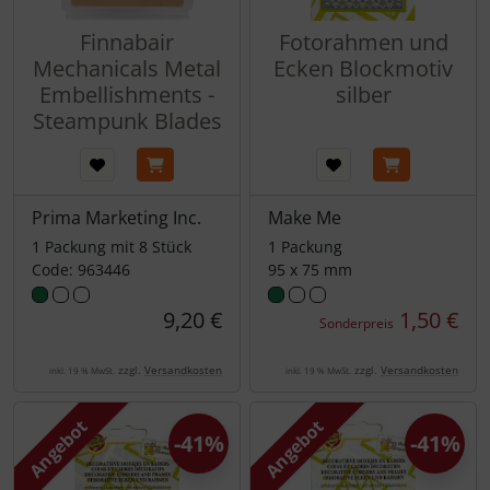
Finnabair
Fotorahmen und
Mechanicals Metal
Ecken Blockmotiv
Embellishments -
silber
Steampunk Blades
Prima Marketing Inc.
Make Me
1 Packung mit 8 Stück
1 Packung
Code: 963446
95 x 75 mm
9,20 €
1,50 €
Sonderpreis
zzgl.
Versandkosten
zzgl.
Versandkosten
inkl. 19 % MwSt.
inkl. 19 % MwSt.
Angebot
Angebot
-41%
-41%