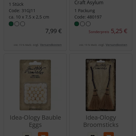
Craft Asylum
1 Stück
Code: 31GJ11
1 Packung
ca. 10 x 7,5 x 2,5 cm
Code: 480197
7,99 €
5,25 €
Sonderpreis
zzgl.
Versandkosten
zzgl.
Versandkosten
inkl. 19 % MwSt.
inkl. 19 % MwSt.
Idea-Ology Bauble
Idea-Ology
Eggs
Broomsticks