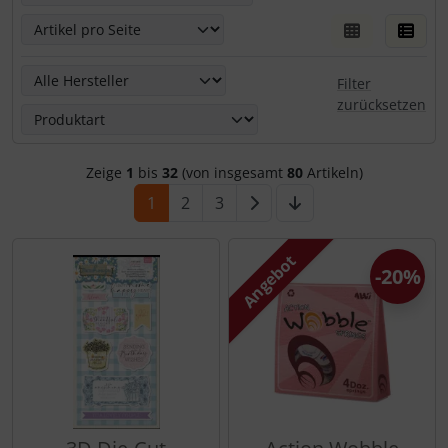
Hier kannst Du die nachfolgenden Artikel nach ihren Eige
Filter
zurücksetzen
Zeige
1
bis
32
(von insgesamt
80
Artikeln)
1
2
3
Angebot
-20%