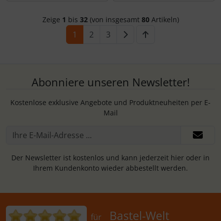
Zeige
1
bis
32
(von insgesamt
80
Artikeln)
1
2
3
Abonniere unseren Newsletter!
Kostenlose exklusive Angebote und Produktneuheiten per E-
Mail
Der Newsletter ist kostenlos und kann jederzeit hier oder in
Ihrem Kundenkonto wieder abbestellt werden.
Bewertungen für Bastel-Welt Schobes:
Bastel-Welt
für