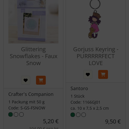
Glittering
Gorjuss Keyring -
Snowflakes - Faux
PURRRRRFECT
Snow
LOVE
Santoro
Crafter's Companion
1 Stück
1 Packung mit 50 g
Code: 1166GJ01
Code: S-GS-FSNOW
ca. 10 x 7,5 x 2,5 cm
5,20 €
9,50 €
104,00 € pro kg