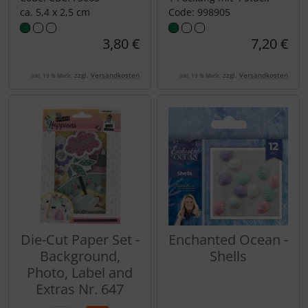
ca. 5,4 x 2,5 cm
Code: 998905
3,80 €
7,20 €
zzgl.
Versandkosten
zzgl.
Versandkosten
inkl. 19 % MwSt.
inkl. 19 % MwSt.
Die-Cut Paper Set -
Enchanted Ocean -
Background,
Shells
Photo, Label and
Extras Nr. 647