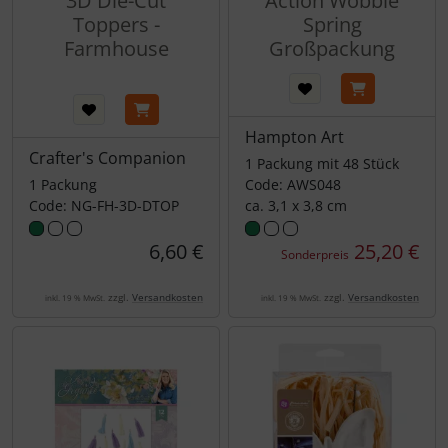
3D Die-Cut
Action Wobble
Toppers -
Spring
Farmhouse
Großpackung
Hampton Art
Crafter's Companion
1 Packung mit 48 Stück
1 Packung
Code: AWS048
Code: NG-FH-3D-DTOP
ca. 3,1 x 3,8 cm
6,60 €
25,20 €
Sonderpreis
zzgl.
Versandkosten
zzgl.
Versandkosten
inkl. 19 % MwSt.
inkl. 19 % MwSt.