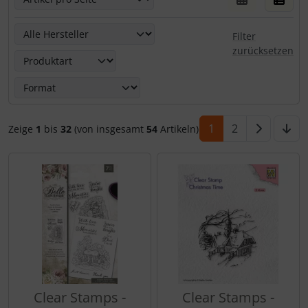
Hier kannst Du die nachfolgenden Artikel nach ihren Eige
Filter
zurücksetzen
1
2
Zeige
1
bis
32
(von insgesamt
54
Artikeln)
Clear Stamps -
Clear Stamps -