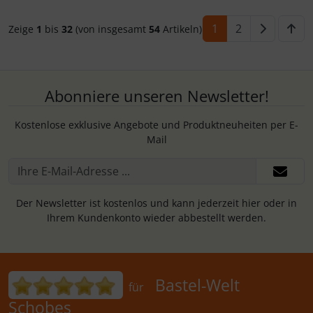
1
2
Zeige
1
bis
32
(von insgesamt
54
Artikeln)
Abonniere unseren Newsletter!
Kostenlose exklusive Angebote und Produktneuheiten per E-
Mail
Der Newsletter ist kostenlos und kann jederzeit hier oder in
Ihrem Kundenkonto wieder abbestellt werden.
Bewertungen für Bastel-Welt Schobes:
Bastel-Welt
für
Schobes