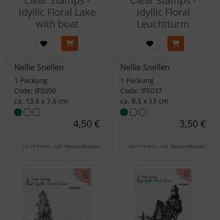
Clear Stamps -
Clear Stamps -
Idyllic Floral Lake
Idyllic Floral
with boat
Leuchtturm
Nellie Snellen
Nellie Snellen
1 Packung
1 Packung
Code: IFS050
Code: IFS037
ca. 13,8 x 7,6 cm
ca. 8,5 x 13 cm
4,50 €
3,50 €
zzgl.
Versandkosten
zzgl.
Versandkosten
inkl. 19 % MwSt.
inkl. 19 % MwSt.