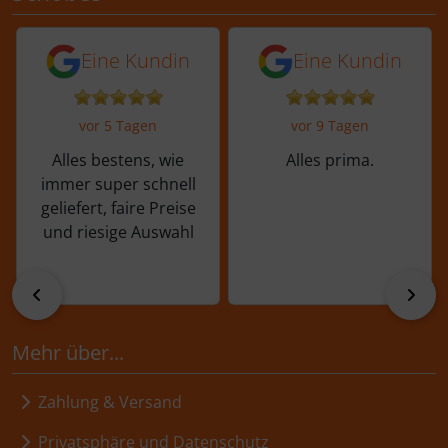
5 von 5 Sternen von einer Kundin vor 
5 von 5 Sternen vo
Eine Kundin
Eine Kundin
vor 5 Tagen
vor 9 Tagen
Alles bestens, wie
Alles prima.
immer super schnell
geliefert, faire Preise
und riesige Auswahl
zurück
vor
Mehr über...
Zahlung & Versand
Privatsphäre und Datenschutz