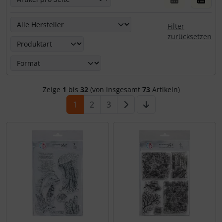
Hier kannst Du die nachfolgenden Artikel nach ihren Eige
Filter
zurücksetzen
Zeige
1
bis
32
(von insgesamt
73
Artikeln)
1
2
3