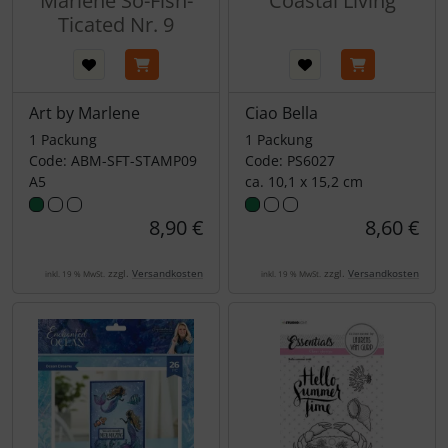
Marlene So-Fish-
Coastal Living
Ticated Nr. 9
Art by Marlene
Ciao Bella
1 Packung
1 Packung
Code: ABM-SFT-STAMP09
Code: PS6027
A5
ca. 10,1 x 15,2 cm
8,90 €
8,60 €
zzgl.
Versandkosten
zzgl.
Versandkosten
inkl. 19 % MwSt.
inkl. 19 % MwSt.