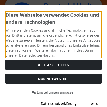
Diese Webseite verwendet Cookies und
andere Technologien
Wir verwenden Cookies und ähnliche Technologien, auch
von Drittanbietern, um die ordentliche Funktionsweise der
Website zu gewährleisten, die Nutzung unseres Angebotes
zu analysieren und Dir ein bestmögliches Einkaufserlebnis
bieten zu können. Weitere Informationen findest Du in
unserer Datenschutzerklärung.
ALLE AKZEPTIEREN
NUR NOTWENDIGE
Alle Preise inkl. gesetzl. MwSt. zzgl.
Versandkosten
. Die
durchgestrichenen Preise entsprechen dem bisherigen Preis
Einstellungen anpassen
bei Bastel-Welt Schobes.
Bastel-Welt Schobes © 2026 | Template © 2026 by Karl
Datenschutzerklärung
Impressum