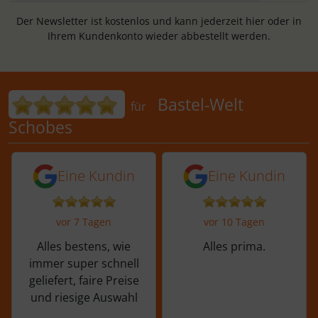
Der Newsletter ist kostenlos und kann jederzeit hier oder in
Ihrem Kundenkonto wieder abbestellt werden.
Bewertungen für Bastel-Welt Schobes:
Bastel-Welt
für
Schobes
5 von 5 Sternen von einer Kundin vor 
5 von 5 Sternen vo
Eine Kundin
Eine Kundin
vor 7 Tagen
vor 10 Tagen
Alles bestens, wie
Alles prima.
immer super schnell
geliefert, faire Preise
und riesige Auswahl