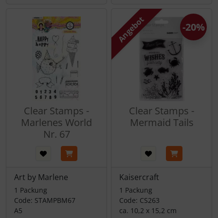
Angebot
-20%
Clear Stamps -
Clear Stamps -
Marlenes World
Mermaid Tails
Nr. 67
Art by Marlene
Kaisercraft
1 Packung
1 Packung
Code: STAMPBM67
Code: CS263
A5
ca. 10,2 x 15,2 cm