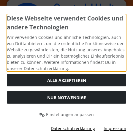
Diese Webseite verwendet Cookies und
andere Technologien
Wir verwenden Cookies und ähnliche Technologien, auch
von Drittanbietern, um die ordentliche Funktionsweise der
Website zu gewährleisten, die Nutzung unseres Angebotes
zu analysieren und Dir ein bestmögliches Einkaufserlebnis
bieten zu können. Weitere Informationen findest Du in
unserer Datenschutzerklärung.
ALLE AKZEPTIEREN
NUR NOTWENDIGE
Alle Preise inkl. gesetzl. MwSt. zzgl.
Versandkosten
. Die
durchgestrichenen Preise entsprechen dem bisherigen Preis
Einstellungen anpassen
bei Bastel-Welt Schobes.
Bastel-Welt Schobes © 2026 | Template © 2026 by Karl
Datenschutzerklärung
Impressum