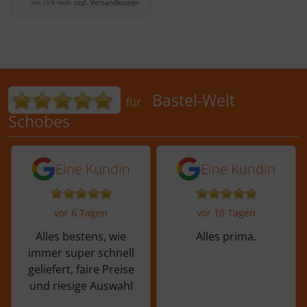
zzgl.
Versandkosten
inkl. 19 % MwSt.
Bewertungen für Bastel-Welt Schobes:
Bastel-Welt
für
Schobes
5 von 5 Sternen von einer Kundin vor 
5 von 5 Sternen vo
Eine Kundin
Eine Kundin
vor 6 Tagen
vor 10 Tagen
Alles bestens, wie
Alles prima.
immer super schnell
geliefert, faire Preise
und riesige Auswahl