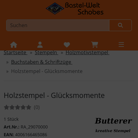
Startseite
Stempeln
Holzmotivstempel
Sprungnavigation
Springe zur Navigation
Buchstaben & Schriftzüge
Springe zum Inhalt
Holzstempel - Glücksmomente
Springe zum Login-Button
Springe zum Button für Einstellungen
Holzstempel - Glücksmomente
Springe zu den allgemeinen Informationen
Bewertungen:
Bewertungen
(0
)
1 Stück
Art.Nr.:
RA_29070000
EAN:
4006166465086