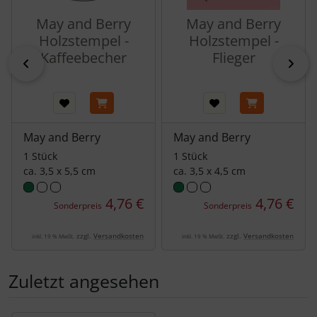
May and Berry
May and Berry
Holzstempel -
Holzstempel -
Kaffeebecher
Flieger
zurück
vor
May and Berry
May and Berry
1 Stück
1 Stück
ca. 3,5 x 5,5 cm
ca. 3,5 x 4,5 cm
4,76 €
4,76 €
Sonderpreis
Sonderpreis
zzgl.
Versandkosten
zzgl.
Versandkosten
inkl. 19 % MwSt.
inkl. 19 % MwSt.
Zuletzt angesehen
Es folgt ein Produktslider - navigieren Sie mit der Tab-Tas