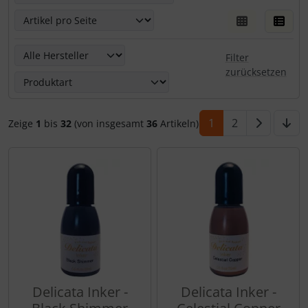
Hier kannst Du die nachfolgenden Artikel nach ihren Eige
Filter
zurücksetzen
1
2
Zeige
1
bis
32
(von insgesamt
36
Artikeln)
Delicata Inker -
Delicata Inker -