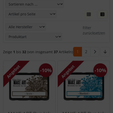
Hier kannst Du die nachfolgenden Artikel umsortieren un
Hier kannst Du die nachfolgenden Artikel nach ihren Eige
Filter
zurücksetzen
1
2
Zeige
1
bis
32
(von insgesamt
37
Artikeln)
Angebot
Angebot
-10%
-10%