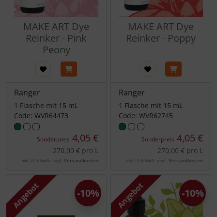
MAKE ART Dye
MAKE ART Dye
Reinker - Pink
Reinker - Poppy
Peony
Ranger
Ranger
1 Flasche mit 15 mL
1 Flasche mit 15 mL
Code: WVR64473
Code: WVR62745
4,05 €
4,05 €
Sonderpreis
Sonderpreis
270,00 € pro L
270,00 € pro L
zzgl.
Versandkosten
zzgl.
Versandkosten
inkl. 19 % MwSt.
inkl. 19 % MwSt.
Angebot
Angebot
-10%
-10%