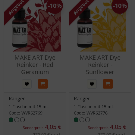
Angebot
Angebot
-10%
-10%
MAKE ART Dye
MAKE ART Dye
Reinker - Red
Reinker -
Geranium
Sunflower
Ranger
Ranger
1 Flasche mit 15 mL
1 Flasche mit 15 mL
Code: WVR62769
Code: WVR62776
4,05 €
4,05 €
Sonderpreis
Sonderpreis
270,00 € pro L
270,00 € pro L