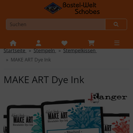
Startseite
Stempeln
Stempelkissen
Sprungnavigation
Springe zur Navigation
MAKE ART Dye Ink
Springe zum Inhalt
Springe zum Login-Button
MAKE ART Dye Ink
Springe zum Button für Einstellungen
Springe zu den allgemeinen Informationen