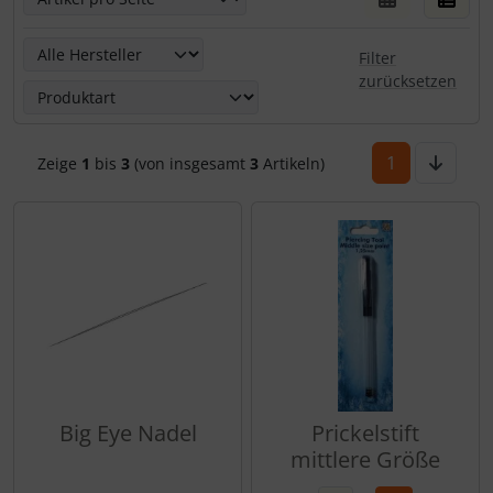
Hier kannst Du die nachfolgenden Artikel nach ihren Eige
Filter
zurücksetzen
1
Zeige
1
bis
3
(von insgesamt
3
Artikeln)
Big Eye Nadel
Prickelstift
mittlere Größe