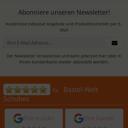
Abonniere unseren Newsletter!
Kostenlose exklusive Angebote und Produktneuheiten per E-
Mail
Der Newsletter ist kostenlos und kann jederzeit hier oder in
Ihrem Kundenkonto wieder abbestellt werden.
Bewertungen für Bastel-Welt Schobes:
Bastel-Welt
für
Schobes
5 von 5 Sternen von einer Kundin vor 
5 von 5 Sternen vo
Eine Kundin
Eine Kundin