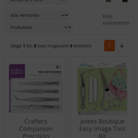
Hier kannst Du die nachfolgenden Artikel nach ihren Eige
Filter
zurücksetzen
1
Zeige
1
bis
8
(von insgesamt
8
Artikeln)
Crafters
Jolees Boutique
Companion
Easy Image Tool
Precision
Kit